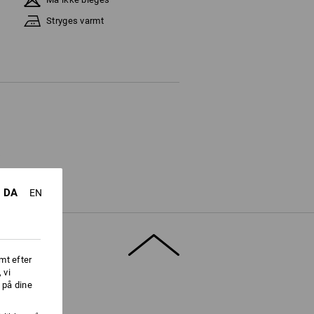
Stryges varmt
DA
EN
mt efter
 vi
 på dine