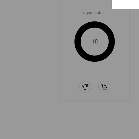
egenskaber:
10