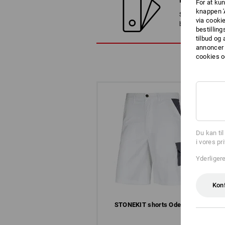
For at kun
knappen '
Sammenlign det
via cooki
bedste alternat
bestilling
tilbud og
annoncer 
cookies o
Du kan ti
i vores pr
Yderliger
Kon
STONEKIT shorts Odense