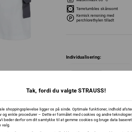
Tørretumbles skånsomt
Kemisk rensning med
perchlorethylen tilladt
Individualisering:
Logoservice
mere
Tak, fordi du valgte STRAUSS!
IVNING
ale shoppingoplevelse ligger os på sinde. Optimale funktioner, indhold afste
v og enkle procedurer – Dette er formålet med cookies og andre teknologier,
Vi beder derfor om dit samtykke til at gemme cookies og bruge data baseret
 valg.
RNATIVER