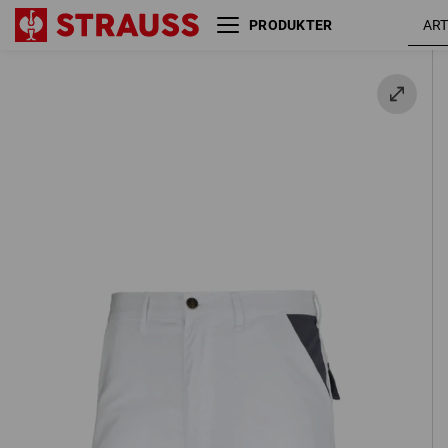
PRODUKTER
hvid /
STONEKIT shorts Odense
grå