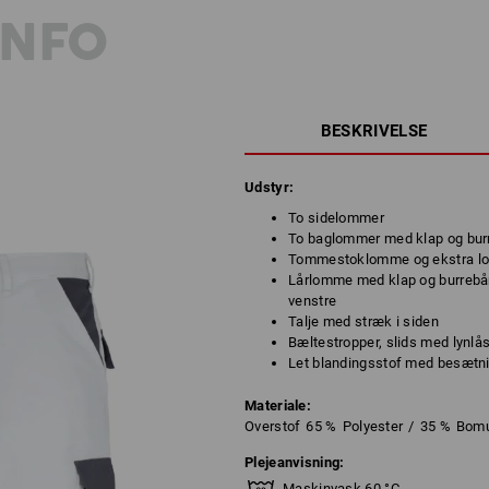
INFO
BESKRIVELSE
Udstyr:
To sidelommer
To baglommer med klap og bur
Tommestoklomme og ekstra lom
Lårlomme med klap og burrebå
venstre
Talje med stræk i siden
Bæltestropper, slids med lynlå
Let blandingsstof med besætni
Materiale:
Overstof
65
%
Polyester
/
35
%
Bomu
Plejeanvisning:
Maskinvask 60 °C