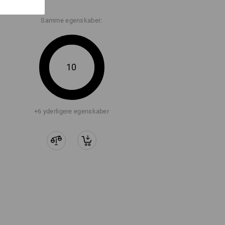
Samme egenskaber:
10
+6 yderligere egenskaber