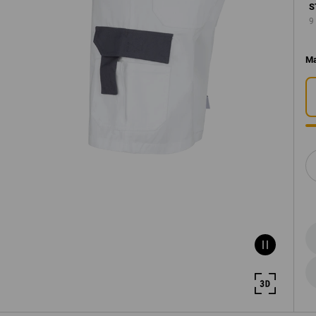
S
9
M