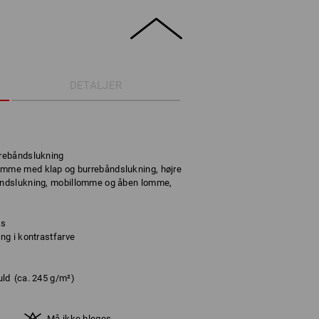
DETALJER
rebåndslukning
me med klap og burrebåndslukning, højre
ndslukning, mobillomme og åben lomme,
ss
ng i kontrastfarve
ld
(ca. 245 g/m²)
Må ikke bleges