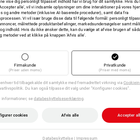
ne vise dig personligt tilpasset indhold har vi brug for dit samtykke. Hvis du 
BUKS
Accepter alle', vil vi indsamle oplysninger om dine interaktioner på vores h
 aktuelle produkt med de
Til de pe
es og andre metoder (inklusive AI-baserede procedurer), samt data fra
iver
sprocessen. Vi vil især bruge disse data til følgende formål: personligt tilpa
 annoncer, målrettede produktanbefalinger, markedsundersøgelser samt måli
og indhold. Hvis du ikke ønsker dette, kan du vælge at afvise brugen af så
g metoder ved at klikke på knappen 'Afvis alle'.
Firmakunde
Privatkunde
(Priser uden moms)
(Priser med moms)
l enhver tid tilbagekalde dit samtykke med fremadrettet virkning via
Cookieind
ivatlivspolitik. Du kan også tilpasse dit valg under ”Konfigurer cookies”.
e informationer, se
databeskyttelseserklæring
.
figurer cookies
Afvis alle
Accepter al
Short e.s.​active
Shorts e.s.​motion 2020
Databeskyttelse
|
Impressum