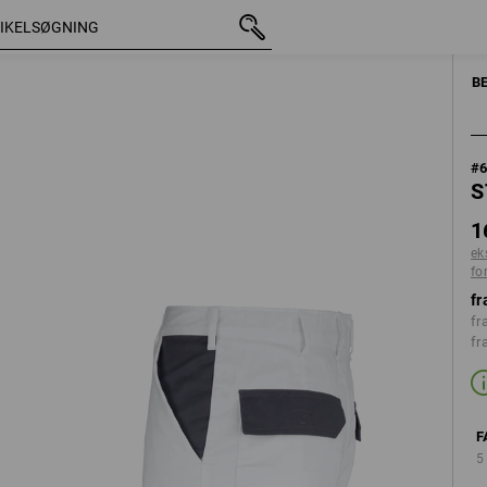
med moms
168,75 kr.
C46
ekskl. forsendelsesomkost
B
#
S
1
ek
fo
fr
fr
fr
F
5