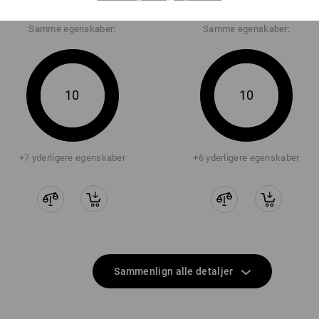
Samme egenskaber:
Samme egenskaber:
10
10
+7 yderligere egenskaber
+6 yderligere egenskaber
Sammenlign alle detaljer