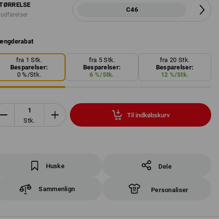
TØRRELSE
C46
 udførelser
ængderabat
fra 1 Stk.
fra 5 Stk.
fra 20 Stk.
Besparelser:
Besparelser:
Besparelser:
0
%/
Stk.
6
%/
Stk.
12
%/
Stk.
Til indkøbskurv
Stk.
Huske
Dele
Sammenlign
Personaliser