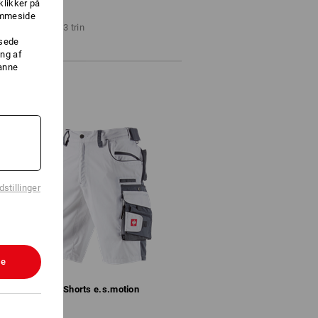
klikker på
ESØGNING
jemmeside
rfekte bukser i 3 trin
ssede
ng af
danne
stillinger
le
Shorts e.s.​motion