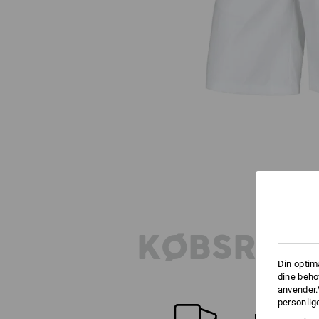
KØBSRÅDG
Din optim
dine beho
anvender.
personlige
FIND ALTE