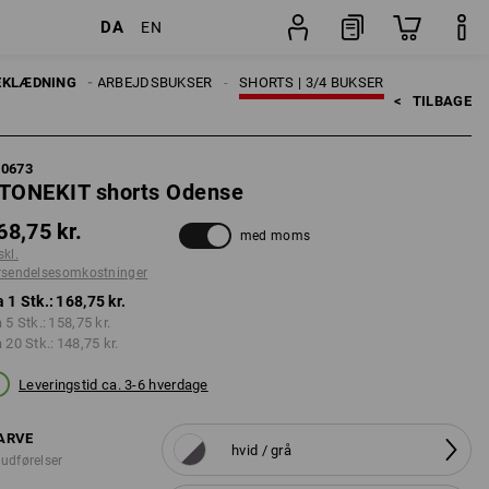
DA
EN
ninger
Stk.
EKLÆDNING
HERRER
ARBEJDSBUKSER
SHORTS | 3/4 BUKSER
<   
TILBAGE
60673
TONEKIT shorts Odense
68,75 kr.
med moms
skl.
rsendelsesomkostninger
a 1 Stk.:
168,75 kr.
a 5 Stk.:
158,75 kr.
a 20 Stk.:
148,75 kr.
Leveringstid ca. 3-6 hverdage
ARVE
hvid / grå
 udførelser