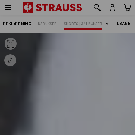
TILBAGE    >
BEKLÆDNING
HERRER
ARBEJDSBUKSER
SHORTS | 3/4 BUKSER