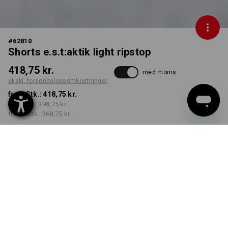
#
62810
Shorts e.s.t:aktik light ripstop
418,75 kr.
med moms
ekskl. forsendelsesomkostninger
fra 1 Stk.:
418,75 kr.
fra 3 Stk.:
398,75 kr.
fra 10 Stk.:
368,75 kr.
Leveringstid ca. 3-6
hverdage
FARVE
STØRRELSE
C44
vælg
vælg
sort