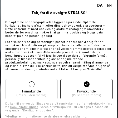
DA
EN
Tak, fordi du valgte STRAUSS!
Din optimale shoppingoplevelse ligger os på sinde. Optimale
funktioner, indhold afstemt efter dine behov og enkle procedurer –
Dette er formålet med cookies og andre teknologier, vi anvender.Vi
beder derfor om dit samtykke til at gemme cookies og bruge data
baseret på dine personlige valg.
For at kunne vise dig personligt tilpasset indhold har vi brug for dit
samtykke. Hvis du klikker på knappen 'Accepter alle', vil vi indsamle
oplysninger om dine interaktioner på vores hjemmeside via cookies og
andre metoder (inklusive AI-baserede procedurer), samt data fra
bestillingsprocessen. Vi vil især bruge disse data til følgende formål:
personligt tilpassede tilbud og annoncer, målrettede
produktanbefalinger, markedsundersøgelser samt måling af annoncer
og indhold. Hvis du ikke ønsker dette, kan du vælge at afvise brugen af
sådanne cookies og metoder ved at klikke på knappen 'Afvis alle'.
Firmakunde
Privatkunde
(Priser uden moms)
(Priser med moms)
Du kan til enhver tid tilbagekalde dit samtykke med fremadrettet virkning
via
Cookieindstillinger
i vores privatlivspolitik. Du kan også tilpasse dit
valg under ”Konfigurer cookies”.
Yderligere informationer, se
databeskyttelseserklæring
.