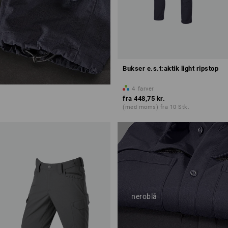
Bukser e.s.t:aktik light ripstop
4
farver
fra
448,75 kr.
(med moms) fra 10 Stk.
Justerbar
benvidde
neroblå