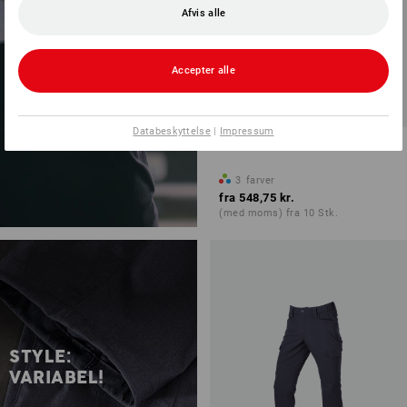
Afvis alle
Accepter alle
Databeskyttelse
|
Impressum
Overall e.s.t:aktik light ripstop
3
farver
fra
548,75 kr.
(med moms) fra 10 Stk.
STYLE:
VARIABEL!