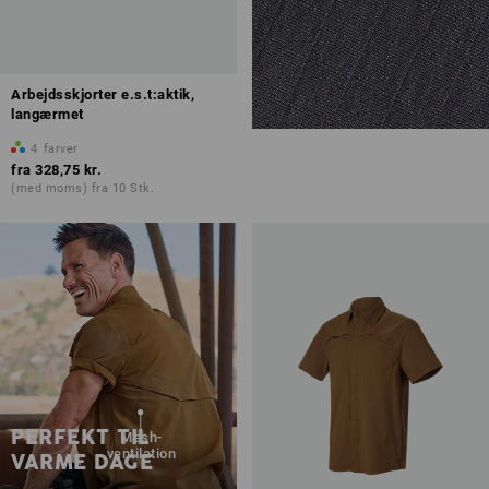
Arbejdsskjorter e.s.t:aktik,
langærmet
4
farver
fra
328,75 kr.
(med moms) fra 10 Stk.
PERFEKT TIL
Mesh-
ventilation
VARME DAGE