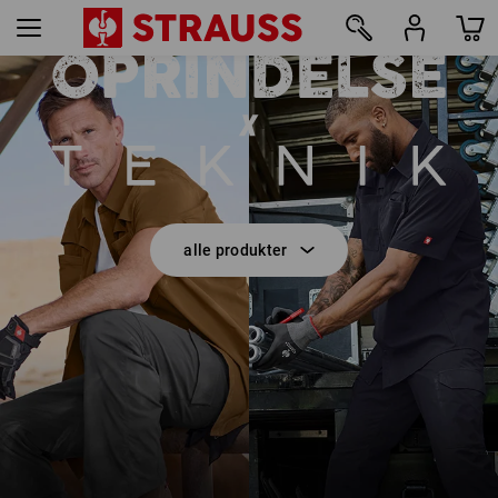
E.S.T:AKTIK
8
alle produkter