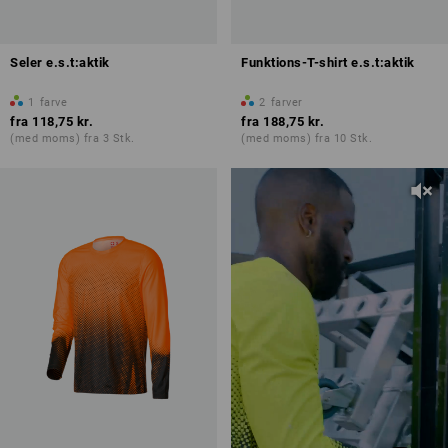
Seler e.s.t:aktik
Funktions-T-shirt e.s.t:aktik
1
farve
2
farver
fra
118,75 kr.
fra
188,75 kr.
(med moms) fra 3 Stk.
(med moms) fra 10 Stk.