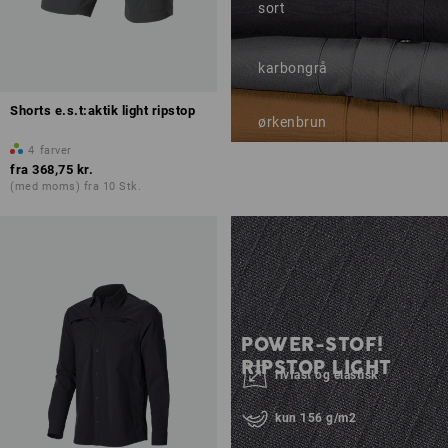
sort
karbongrå
Shorts e.s.t:aktik light ripstop
ørkenbrun
4
farver
fra
368,75 kr.
(med moms) fra 10 Stk.
POWER-STOF!
RIPSTOP LIGHT
rivfast og elastisk
kun 156 g/m2