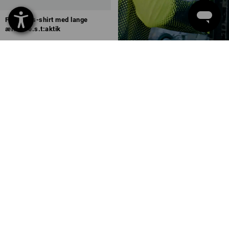
Funktions-shirt med lange
ærmer e.s.t:aktik
2
farver
fra
208,75 kr.
(med moms) fra 10 Stk.
Du har allerede set 8 af 8 varer.
SERVICE 70 20 91 18