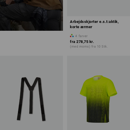
Arbejdsskjorter e.s.t:aktik,
korte ærmer
4
farver
fra
278,75 kr.
(med moms) fra 10 Stk.