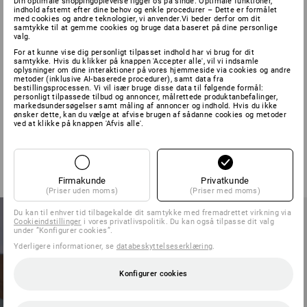
Din optimale shoppingoplevelse ligger os på sinde. Optimale funktioner,
indhold afstemt efter dine behov og enkle procedurer – Dette er formålet
med cookies og andre teknologier, vi anvender.Vi beder derfor om dit
samtykke til at gemme cookies og bruge data baseret på dine personlige
valg.
STÆRK, NÅR DET
For at kunne vise dig personligt tilpasset indhold har vi brug for dit
samtykke. Hvis du klikker på knappen 'Accepter alle', vil vi indsamle
oplysninger om dine interaktioner på vores hjemmeside via cookies og andre
GÅR HEDT FOR
metoder (inklusive AI-baserede procedurer), samt data fra
bestillingsprocessen. Vi vil især bruge disse data til følgende formål:
personligt tilpassede tilbud og annoncer, målrettede produktanbefalinger,
markedsundersøgelser samt måling af annoncer og indhold. Hvis du ikke
SIG
ønsker dette, kan du vælge at afvise brugen af sådanne cookies og metoder
ved at klikke på knappen 'Afvis alle'.
Firmakunde
Privatkunde
(Priser uden moms)
(Priser med moms)
Du kan til enhver tid tilbagekalde dit samtykke med fremadrettet virkning via
Cookieindstillinger
i vores privatlivspolitik. Du kan også tilpasse dit valg
under ”Konfigurer cookies”.
Yderligere informationer, se
databeskyttelseserklæring
.
Konfigurer cookies