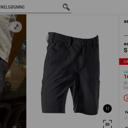
med moms
248,75 kr.
C54
167,50 kr.
ekskl. forsendelsesomkostninger
B
#
S
S
24
1
ek
fo
F
2