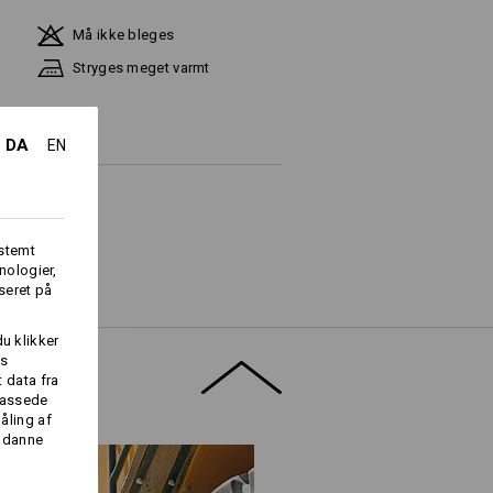
Må ikke bleges
Stryges meget varmt
DA
EN
fstemt
nologier,
ge lager haves !!!
seret på
du klikker
es
 data fra
lpassede
Logoservice
åling af
sådanne