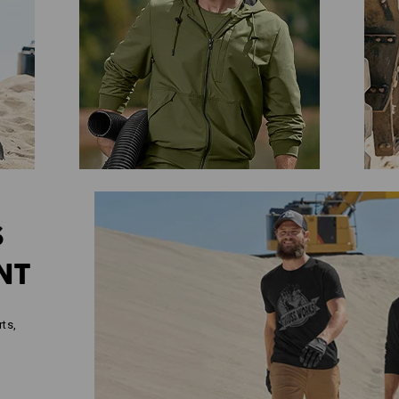
S
NT
ts,