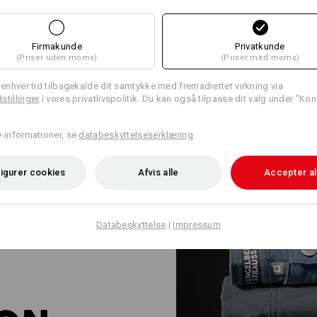
Firmakunde
Privatkunde
(Priser uden moms)
(Priser med moms)
l enhver tid tilbagekalde dit samtykke med fremadrettet virkning via
stillinger
i vores privatlivspolitik. Du kan også tilpasse dit valg under ”Kon
e informationer, se
databeskyttelseserklæring
.
igurer cookies
Afvis alle
Accepter al
Databeskyttelse
|
Impressum