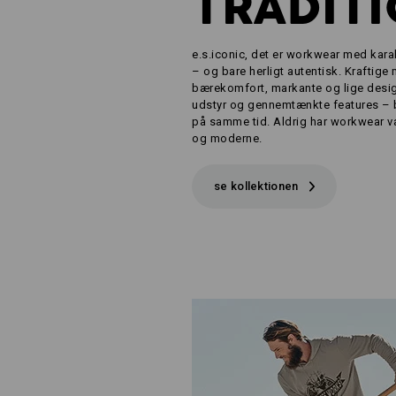
TRADIT
e.s.iconic, det er workwear med karak
– og bare herligt autentisk. Kraftige
bærekomfort, markante og lige desi
udstyr og gennemtænkte features – 
på samme tid. Aldrig har workwear væ
og moderne.
se kollektionen