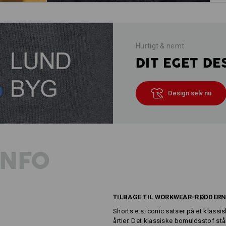
Hurtigt & nemt
DIT EGET DE
Design selv nu
INFO
TILBAGE TIL WORKWEAR-RØDDERN
Shorts e.s.iconic satser på et klassis
årtier. Det klassiske bomuldsstof stå