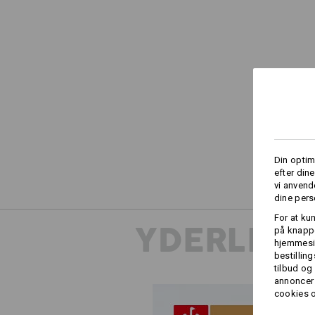
Din optim
efter din
vi anvend
dine pers
For at ku
YDERLIGE
på knappe
hjemmesid
bestillin
tilbud og
annoncer 
cookies o