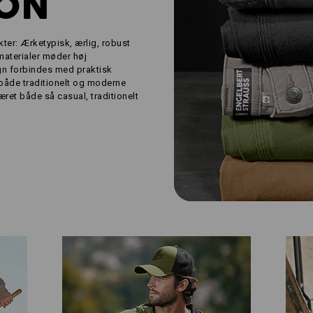
ION
ter: Ærketypisk, ærlig, robust
 materialer møder høj
gn forbindes med praktisk
både traditionelt og moderne
ret både så casual, traditionelt