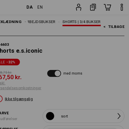
DA
EN
Stk.
EKLÆDNING
HERRER
ARBEJDSBUKSER
SHORTS | 3/4 BUKSER
<   
TILBAGE
66603
horts e.s.iconic
ALE
-32
%
8,75 kr.
med moms
67,50 kr.
skl.
rsendelsesomkostninger
Ikke tilgængelig
ARVE
sort
 udførelser