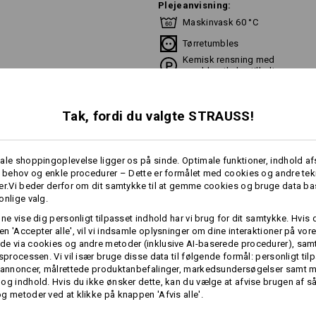
Plejeanvisning:
Maskinvask 60 °C
Tørretumbles
Kemisk rensning med
perchlorethylen tilladt
Tak, fordi du valgte STRAUSS!
Bemærk venligst:
Ren bomuld kan krympe 3-5 %.
ale shoppingoplevelse ligger os på sinde. Optimale funktioner, indhold a
e behov og enkle procedurer – Dette er formålet med cookies og andre tek
!!! Sæsonartikel !!! Leveres så læn
mere
er.Vi beder derfor om dit samtykke til at gemme cookies og bruge data ba
onlige valg.
nne vise dig personligt tilpasset indhold har vi brug for dit samtykke. Hvis 
RE OPLYSNINGER
n 'Accepter alle', vil vi indsamle oplysninger om dine interaktioner på vor
Individualisering:
e via cookies og andre metoder (inklusive AI-baserede procedurer), samt
gsprocessen. Vi vil især bruge disse data til følgende formål: personligt ti
Udform selv
 annoncer, målrettede produktanbefalinger, markedsundersøgelser samt m
og indhold. Hvis du ikke ønsker dette, kan du vælge at afvise brugen af 
g metoder ved at klikke på knappen 'Afvis alle'.