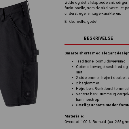
vidde og det afslappede snit sørger
funktionelle, som de skal være i et p
understreger vintage-karakteren.
Enkle, reelle, gode!
BESKRIVELSE
Smarte shorts med elegant design 
Traditionel bomuldsvævning
Optimal bevægelsesfrihed og b
snit
2 sidelommer, højre i dobbelt
2 baglommer
Højre ben: Runktionel tomm
Venstre ben: Rummelig cargo
hammerstrop
Særligt udsatte steder for
Materiale:
Overstof
100
%
Bomuld
(ca. 255 g/m