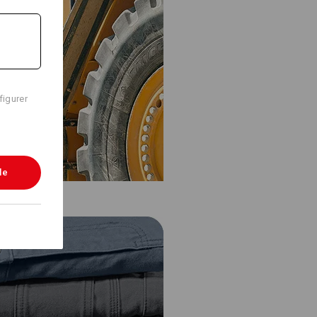
figurer
le