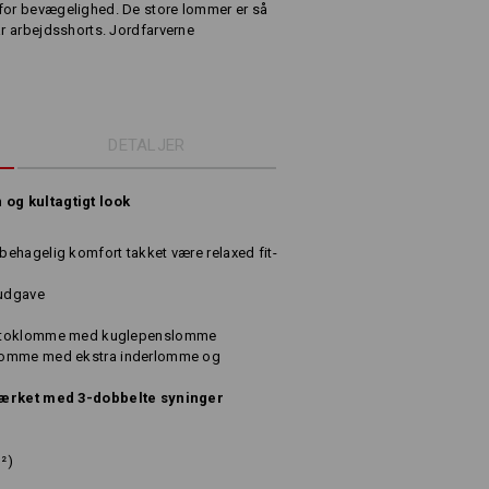
 for bevægelighed. De store lommer er så
ar arbejdsshorts. Jordfarverne
DETALJER
og kultagtigt look
ehagelig komfort takket være relaxed fit-
 udgave
estoklomme med kuglepenslomme
lomme med ekstra inderlomme og
stærket med 3-dobbelte syninger
²)