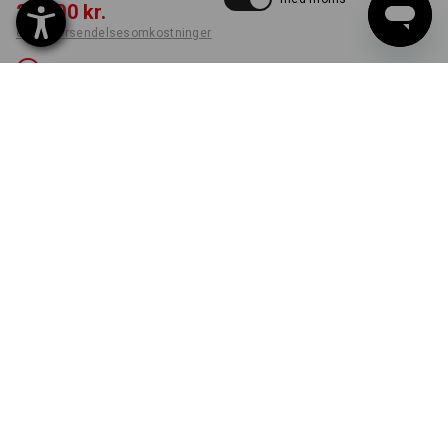
200,00 kr.
ekskl. forsendelsesomkostninger
Ikke tilgængelig
FARVE
STØRRELSE
C46
vælg
sort / platin
Desværre er versionen udsolgt.
LEVERES SÅ LÆNGE LAGER HAVES!
DIT EGET DESIGN