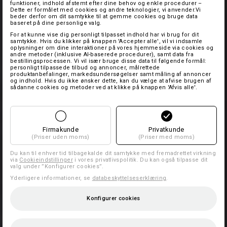
funktioner, indhold afstemt efter dine behov og enkle procedurer –
Dette er formålet med cookies og andre teknologier, vi anvender.Vi
beder derfor om dit samtykke til at gemme cookies og bruge data
baseret på dine personlige valg.
For at kunne vise dig personligt tilpasset indhold har vi brug for dit
samtykke. Hvis du klikker på knappen 'Accepter alle', vil vi indsamle
oplysninger om dine interaktioner på vores hjemmeside via cookies og
andre metoder (inklusive AI-baserede procedurer), samt data fra
bestillingsprocessen. Vi vil især bruge disse data til følgende formål:
personligt tilpassede tilbud og annoncer, målrettede
produktanbefalinger, markedsundersøgelser samt måling af annoncer
og indhold. Hvis du ikke ønsker dette, kan du vælge at afvise brugen af
sådanne cookies og metoder ved at klikke på knappen 'Afvis alle'.
Firmakunde
Privatkunde
(Priser uden moms)
(Priser med moms)
Du kan til enhver tid tilbagekalde dit samtykke med fremadrettet virkning
via
Cookieindstillinger
i vores privatlivspolitik. Du kan også tilpasse dit
valg under ”Konfigurer cookies”.
Yderligere informationer, se
databeskyttelseserklæring
.
Konfigurer cookies