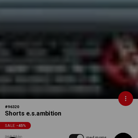
#
96320
Shorts e.s.ambition
SALE
-45
%
368,75 kr.
med moms