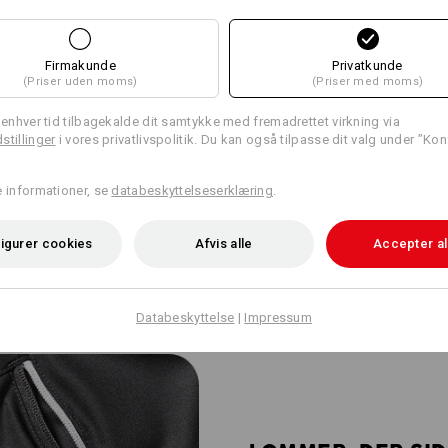
Firmakunde
Privatkunde
(Priser uden moms)
(Priser med moms)
l enhver tid tilbagekalde dit samtykke med fremadrettet virkning via
stillinger
i vores privatlivspolitik. Du kan også tilpasse dit valg under ”Kon
t ventilations-mesh på bagsiden
e informationer, se
databeskyttelseserklæring
.
ma. Den netagtige struktur fører
irkulation!
igurer cookies
Afvis alle
Accepter al
Databeskyttelse
|
Impressum