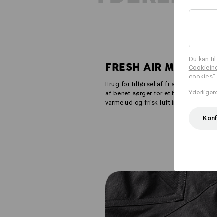
Du kan ti
FRESH AIR MESH
Cookieind
cookies”.
Brug for tilførsel af friskluft? Smal
Yderliger
af benet sørger for et behageligt kli
varme ud og frisk luft ind – perfekt c
Konf