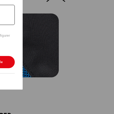
figurer
le