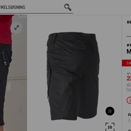
med moms
418,75 kr.
C50
220,00 kr.
ekskl. forsendelsesomkost
B
#
M
S
41
2
ek
fo
F
3