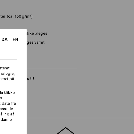
ter
(ca. 160 g/m²)
Må ikke bleges
DA
EN
Stryges varmt
fstemt
nologier,
ge lager haves !!!
seret på
du klikker
es
 data fra
lpassede
åling af
Logoservice
sådanne