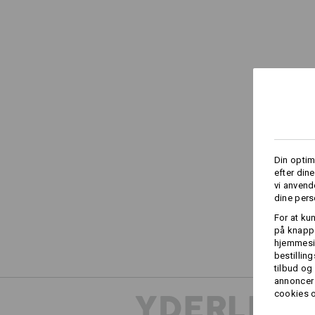
Din optim
efter din
vi anvend
dine pers
For at ku
på knappe
hjemmesid
bestillin
tilbud og
annoncer 
YDERLIGE
cookies o