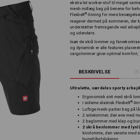
ekstra let worker-stof til meget var
mesh-indlæg bag på benene for behag
®
Flexbelt
-linning for mere bevægelse
reagerer dermed på sommeren, der ko
understøtter fremragende ved arbejd
og udendørs.
Især de skrå lommer og farvekontras
og dynamisk er alle features placer
cargolommer giver optimal komfort, s
BESKRIVELSE
DE
Ultralette, særdeles sporty arbej
Ergonomisk snit med skrå lom
®
I siderne elastisk Flexbelt
-lin
Luftige mesh-partier bag på l
2 sidelommer, den ene med mø
2 baglommer med klap og bur
2 skrå benlommer med lynl
knivlomme, den venstre med
burrebåndslukning