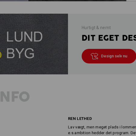
Hurtigt & nemt
DIT EGET DE
Design selv nu
INFO
REN LETHED
Lav vægt, men meget plads i lommer
e.s.ambition hedder det program. Det