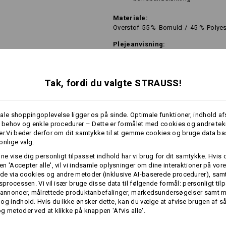
Materiale:
Overstof
55
%
Bomuld
/
45
%
Polyes
Plejeanvisning:
Maskinvask 40 °C
Tørretumbles skånsomt
Tak, fordi du valgte STRAUSS!
Må ikke renses kemisk
ale shoppingoplevelse ligger os på sinde. Optimale funktioner, indhold a
e behov og enkle procedurer – Dette er formålet med cookies og andre tek
!!! Sæsonartikel !!! Leveres så læn
er.Vi beder derfor om dit samtykke til at gemme cookies og bruge data ba
onlige valg.
nne vise dig personligt tilpasset indhold har vi brug for dit samtykke. Hvis 
n 'Accepter alle', vil vi indsamle oplysninger om dine interaktioner på vor
e via cookies og andre metoder (inklusive AI-baserede procedurer), samt
Individualisering:
mere
gsprocessen. Vi vil især bruge disse data til følgende formål: personligt ti
 annoncer, målrettede produktanbefalinger, markedsundersøgelser samt m
Udform selv
og indhold. Hvis du ikke ønsker dette, kan du vælge at afvise brugen af 
RE OPLYSNINGER
g metoder ved at klikke på knappen 'Afvis alle'.