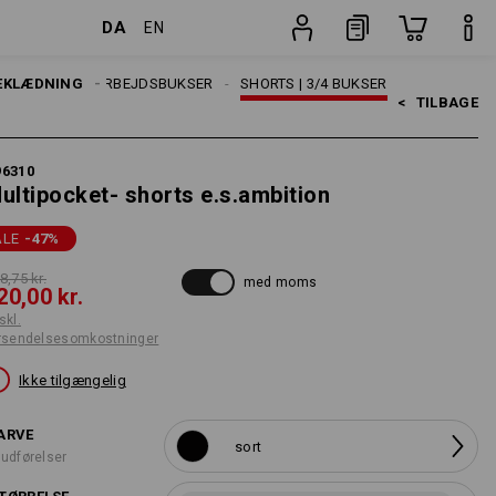
DA
EN
ninger
Stk.
EKLÆDNING
HERRER
ARBEJDSBUKSER
SHORTS | 3/4 BUKSER
<   
TILBAGE
96310
ultipocket- shorts e.s.ambition
ALE
-47
%
8,75 kr.
med moms
20,00 kr.
skl.
rsendelsesomkostninger
Ikke tilgængelig
ARVE
sort
 udførelser