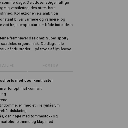
me sommerdage. Derudover sørger luftige
elig ventilering, den strækbare
sfrihed. Kollektionen e.s.ambition
nstant bliver varmere og varmere, og
e ved høje temperaturer – både indendørs
terne fremhæver designet: Super sporty
et særdeles ergonomisk. De diagonale
elv når du sidder – på trods af lynlåsene.
TALJER
EKSTRA
dsshorts med cool kontraster
mer for optimal komfort
ning
årene
ntlomme, en med et lille lynlåsrum
rebåndslukning
ås
, den højre med tommestok- og
 smartphonelomme og klap med