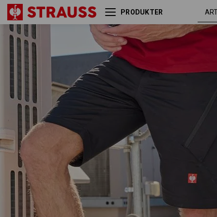
PRODUKTER
Multipocket- shorts
sort
e.s.ambition