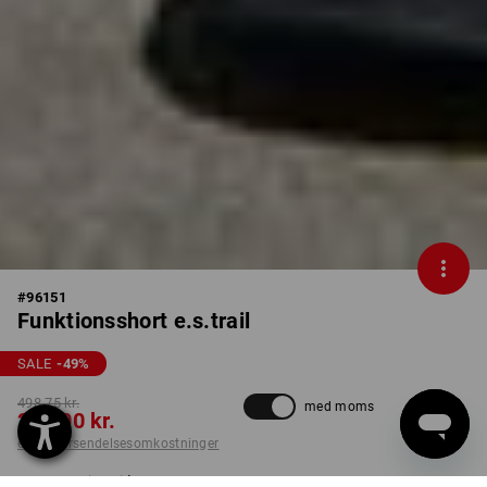
#
96151
Funktionsshort e.s.trail
SALE
-49
%
498,75 kr.
med moms
250,00 kr.
ekskl. forsendelsesomkostninger
Leveringstid ca. 3-6