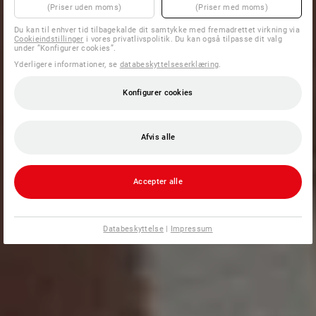
(Priser uden moms)
(Priser med moms)
Du kan til enhver tid tilbagekalde dit samtykke med fremadrettet virkning via
Cookieindstillinger
i vores privatlivspolitik. Du kan også tilpasse dit valg
under ”Konfigurer cookies”.
Yderligere informationer, se
databeskyttelseserklæring
.
Konfigurer cookies
Afvis alle
Accepter alle
Databeskyttelse
|
Impressum