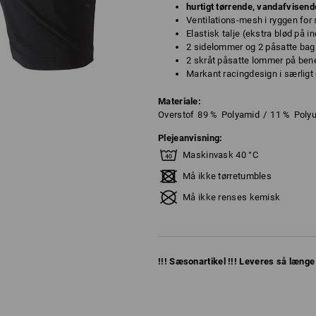
hurtigt tørrende, vandafvisen
Ventilations-mesh i ryggen for 
Elastisk talje (ekstra blød på 
2 sidelommer og 2 påsatte ba
2 skråt påsatte lommer på ben
Markant racingdesign i særlig
Materiale:
Overstof
89
%
Polyamid
/
11
%
Poly
Plejeanvisning:
Maskinvask 40 °C
Må ikke tørretumbles
Må ikke renses kemisk
!!! Sæsonartikel !!! Leveres så længe 