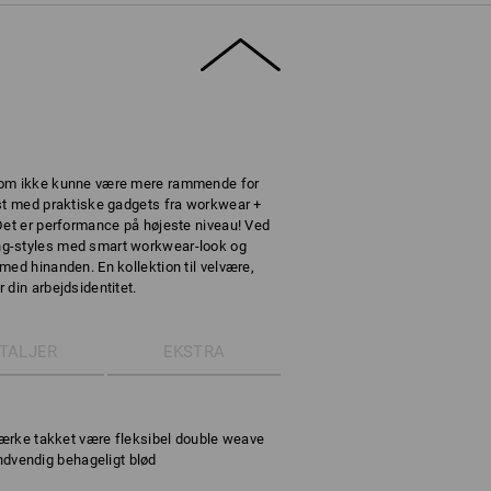
som ikke kunne være mere rammende for
ust med praktiske gadgets fra workwear +
Det er performance på højeste niveau! Ved
ng-styles med smart workwear-look og
med hinanden. En kollektion til velvære,
 din arbejdsidentitet.
TALJER
EKSTRA
ærke takket være fleksibel double weave
indvendig behageligt blød