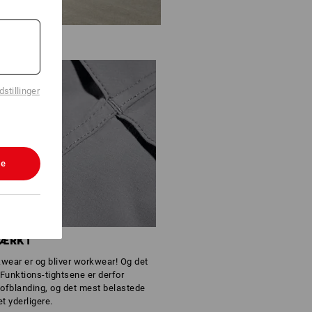
stillinger
le
TÆRKT
ear er og bliver workwear! Og det
Funktions-tightsene er derfor
stofblanding, og det mest belastede
 yderligere.