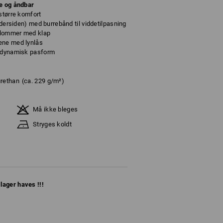
de og åndbar
større komfort
indersiden) med burrebånd til viddetilpasning
glommer med klap
ene med lynlås
t dynamisk pasform
urethan
(ca. 229 g/m²)
Må ikke bleges
Stryges koldt
lager haves !!!