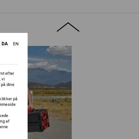
DA
EN
mt efter
 vi
 på dine
klikker på
jemmeside
ssede
ng af
danne