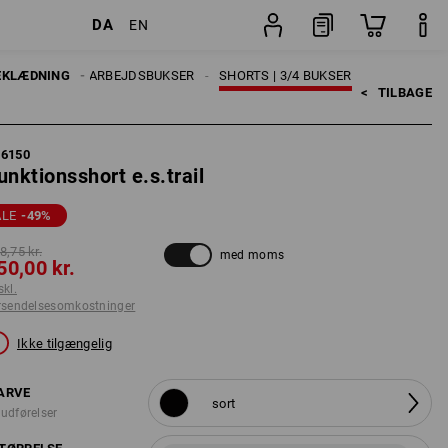
DA
EN
er
Stk.
EKLÆDNING
HERRER
ARBEJDSBUKSER
SHORTS | 3/4 BUKSER
<   
TILBAGE
96150
unktionsshort e.s.trail
ALE
-49
%
8,75 kr.
med moms
50,00 kr.
skl.
rsendelsesomkostninger
Ikke tilgængelig
ARVE
sort
 udførelser