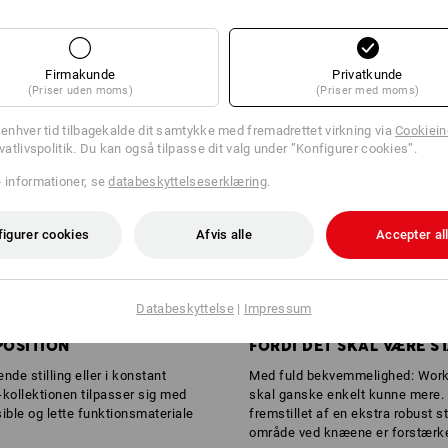
Firmakunde
Privatkunde
(Priser uden moms)
(Priser med moms)
l enhver tid tilbagekalde dit samtykke med fremadrettet virkning via
Cookieind
ivatlivspolitik. Du kan også tilpasse dit valg under ”Konfigurer cookies”.
e informationer, se
databeskyttelseserklæring
.
figurer cookies
Afvis alle
Accepter al
Databeskyttelse
|
Impressum
POSITION
FORDI DET SKAL VÆRE S
ende stilling eller i konstant
Med fuld bekvemmelighed: Workw
kollektionen tilpasser sig med
skal ganske enkelt kunne mere. 
ible og lette funktionsmateriale
fremstillet af en ekstra robust 
område ved knæene er forstærket