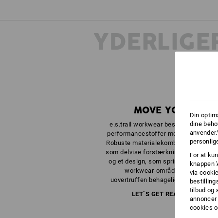
YDERLIGE
MOVE YOUR JOB!
Din optim
dine beho
e.s.trail workwear bestaår af højfunk
anvender.
performancestoffer med stærkt work
personlige
Robuste materialekombinationer, komp
som delvise forstærkninger, fuld bev
For at kun
og et design, som springer grænser i
knappen '
workwear-området. Utroligt stæ
via cooki
uovertruffen behagelig og bare utroli
bestilling
tilbud og
LET`S GET READY TO TRAIL
annoncer 
cookies o