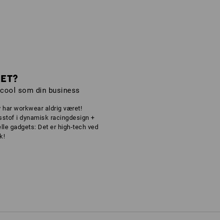
ET?
 cool som din business
y har workwear aldrig været!
sstof i dynamisk racingdesign +
lle gadgets: Det er high-tech ved
k!