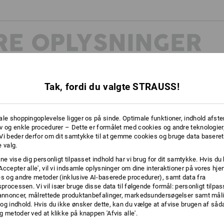
RE OPLYSNINGER
Tak, fordi du valgte STRAUSS!
ale shoppingoplevelse ligger os på sinde. Optimale funktioner, indhold afste
v og enkle procedurer – Dette er formålet med cookies og andre teknologier,
tionelle
Vi beder derfor om dit samtykke til at gemme cookies og bruge data baseret
erudstyr.
 valg.
let eller
ægelighed
ne vise dig personligt tilpasset indhold har vi brug for dit samtykke. Hvis du 
nden for
Accepter alle', vil vi indsamle oplysninger om dine interaktioner på vores h
rk,
es og andre metoder (inklusive AI-baserede procedurer), samt data fra
gt cool!
sprocessen. Vi vil især bruge disse data til følgende formål: personligt tilpa
 annoncer, målrettede produktanbefalinger, markedsundersøgelser samt måli
!
og indhold. Hvis du ikke ønsker dette, kan du vælge at afvise brugen af så
g metoder ved at klikke på knappen 'Afvis alle'.