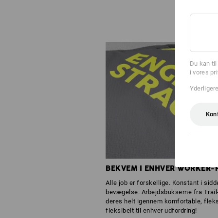
Du kan ti
i vores pr
Yderliger
Kon
BEKVEM I ENHVER WORKER-
Alle job er forskellige. Konstant i sidd
bevægelse: Arbejdsbukserne fra Trail-
deres helt igennem komfortable, fleks
fleksibelt til enhver udfordring!