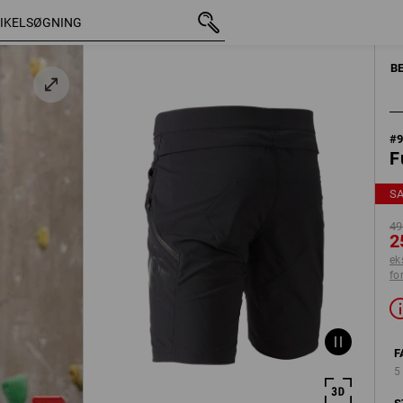
med moms
498,75 kr.
C48
250,00 kr.
ekskl. forsendelsesomkostning
B
#
F
S
49
2
ek
fo
F
5