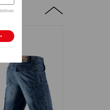
stillinger
le
e.s. arbejdsdenimshorts