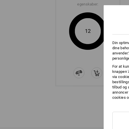
egenskaber:
12
Din optim
dine beho
anvender.
personlige
For at kun
knappen '
via cooki
bestilling
tilbud og
annoncer 
cookies o