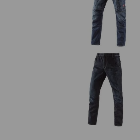
e.s. Cargo Worker jeans POWERd
e.s. 5-Pocket jeans POWERden