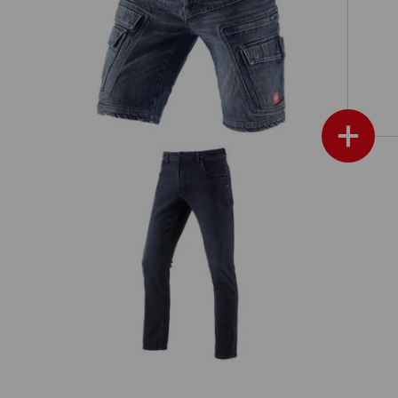
e.s. Cargo Worker jeans-shorts
enim
POWERdenim
+
im
e.s. 5-pocket-stretch-vinterjeans
yderligere annoncer