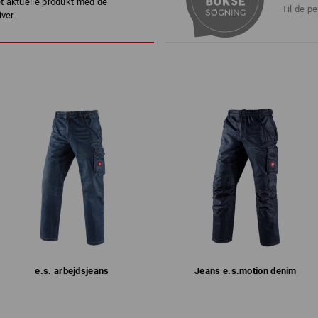
 aktuelle produkt med de
separat lomme direkte
Maskinvask 40 °C
Til de pe
iver
opbevaring og altid li
Tørretumbles skånsomt
være.
Kemisk rensning med
perchlorethylen tilladt
Bemærk venligst:
Ren bomuld kan krympe 3-5 %.
!!! Sæsonartikel !!! Leveres så længe 
mere
Individualisering:
1
/
2
Logoservice
e.s. arbejds­jeans
Jeans e.s.​motion denim