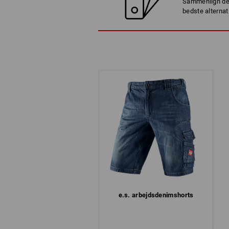
Sammenlign det
bedste alternat
e.s. arbejds­denimshorts