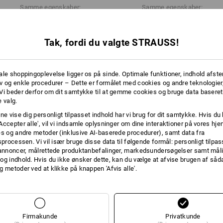
Samme egenskaber:
Samme egenskaber:
Tak, fordi du valgte STRAUSS!
11
10
ale shoppingoplevelse ligger os på sinde. Optimale funktioner, indhold afste
v og enkle procedurer – Dette er formålet med cookies og andre teknologier,
Vi beder derfor om dit samtykke til at gemme cookies og bruge data baseret
+5 yderligere egenskaber
 valg.
ne vise dig personligt tilpasset indhold har vi brug for dit samtykke. Hvis du 
Accepter alle', vil vi indsamle oplysninger om dine interaktioner på vores h
es og andre metoder (inklusive AI-baserede procedurer), samt data fra
sprocessen. Vi vil især bruge disse data til følgende formål: personligt tilpa
 annoncer, målrettede produktanbefalinger, markedsundersøgelser samt måli
og indhold. Hvis du ikke ønsker dette, kan du vælge at afvise brugen af så
g metoder ved at klikke på knappen 'Afvis alle'.
Sammenlign alle detaljer
Firmakunde
Privatkunde