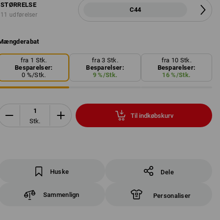
STØRRELSE
C44
11 udførelser
Mængderabat
fra 1 Stk.
fra 3 Stk.
fra 10 Stk.
Besparelser:
Besparelser:
Besparelser:
0
%/
Stk.
9
%/
Stk.
16
%/
Stk.
Til indkøbskurv
Stk.
Huske
Dele
Sammenlign
Personaliser