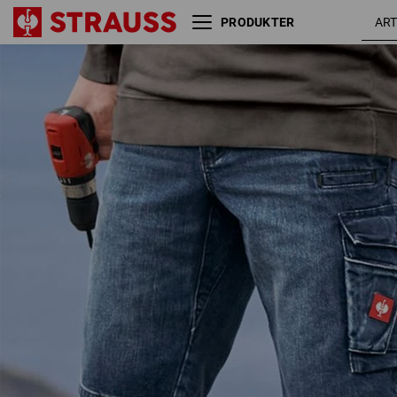
PRODUKTER
e.s. arbejdsdenimshorts
darkwashed