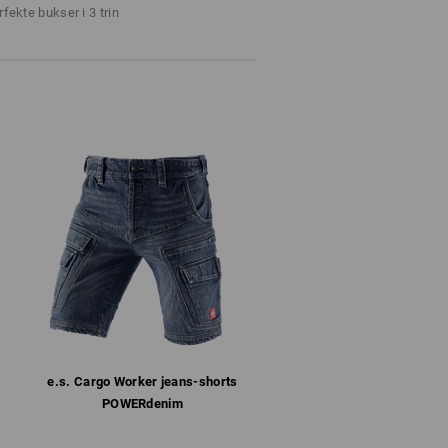
 på bukserne er et must. Sikker
Må ikke bleges
rfekte bukser i 3 trin
ge ved hånden: Sådan skal det
Stryges koldt
lager haves !!!
e.s. Cargo Worker jeans-shorts
POWERdenim