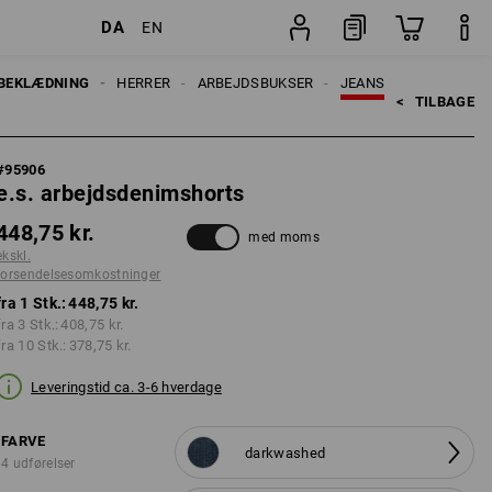
DA
EN
ninger
Stk.
BEKLÆDNING
HERRER
ARBEJDSBUKSER
JEANS
<   
TILBAGE
#
95906
e.s. arbejdsdenimshorts
448,75 kr.
med moms
ekskl.
forsendelsesomkostninger
fra 1 Stk.:
448,75 kr.
fra 3 Stk.:
408,75 kr.
fra 10 Stk.:
378,75 kr.
Leveringstid ca. 3-6 hverdage
FARVE
darkwashed
4 udførelser