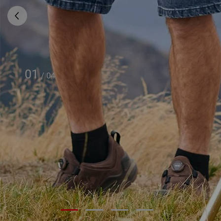
01
/
04