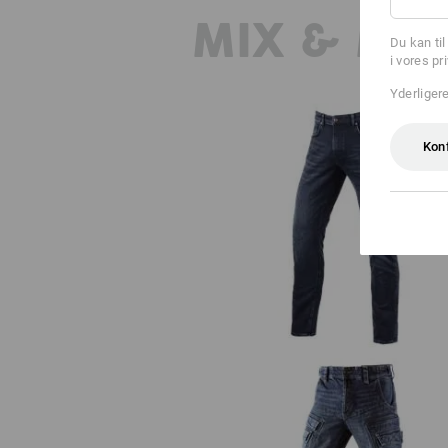
MIX & MA
Du kan ti
i vores pr
Yderliger
Kon
e.s. 5-Pocket jeans jog-denim