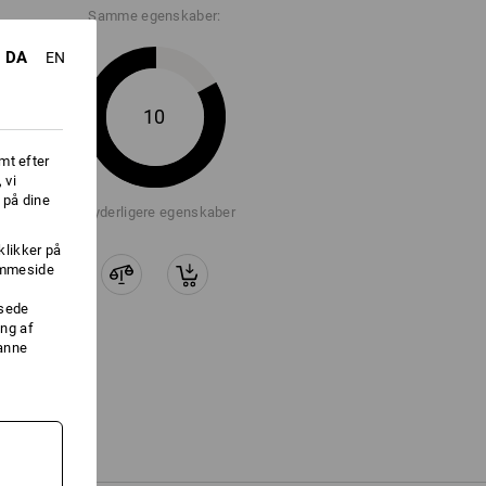
Samme egenskaber:
DA
EN
10
mt efter
 vi
 på dine
+2 yderligere egenskaber
klikker på
jemmeside
ssede
ng af
danne