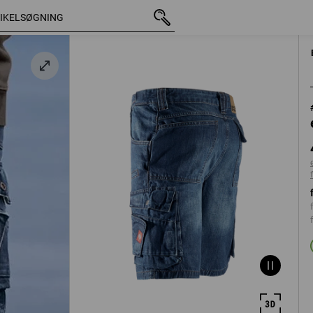
med moms
448,75 kr.
C44
ekskl. forsendelsesomkost