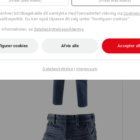
(Priser uden moms)
(Priser med moms)
TCH
l enhver tid tilbagekalde dit samtykke med fremadrettet virkning via
Cookieind
ivatlivspolitik. Du kan også tilpasse dit valg under ”Konfigurer cookies”.
e informationer, se
databeskyttelseserklæring
.
figurer cookies
Afvis alle
Accepter al
Databeskyttelse
|
Impressum
e.s. arbejdsjeans