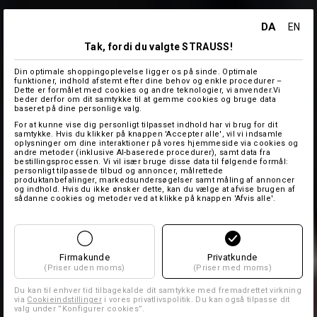
DA
EN
Tak, fordi du valgte STRAUSS!
Din optimale shoppingoplevelse ligger os på sinde. Optimale
funktioner, indhold afstemt efter dine behov og enkle procedurer –
Dette er formålet med cookies og andre teknologier, vi anvender.Vi
beder derfor om dit samtykke til at gemme cookies og bruge data
baseret på dine personlige valg.
For at kunne vise dig personligt tilpasset indhold har vi brug for dit
samtykke. Hvis du klikker på knappen 'Accepter alle', vil vi indsamle
oplysninger om dine interaktioner på vores hjemmeside via cookies og
andre metoder (inklusive AI-baserede procedurer), samt data fra
bestillingsprocessen. Vi vil især bruge disse data til følgende formål:
personligt tilpassede tilbud og annoncer, målrettede
produktanbefalinger, markedsundersøgelser samt måling af annoncer
og indhold. Hvis du ikke ønsker dette, kan du vælge at afvise brugen af
sådanne cookies og metoder ved at klikke på knappen 'Afvis alle'.
Firmakunde
Privatkunde
(Priser uden moms)
(Priser med moms)
Du kan til enhver tid tilbagekalde dit samtykke med fremadrettet virkning
via
Cookieindstillinger
i vores privatlivspolitik. Du kan også tilpasse dit
valg under ”Konfigurer cookies”.