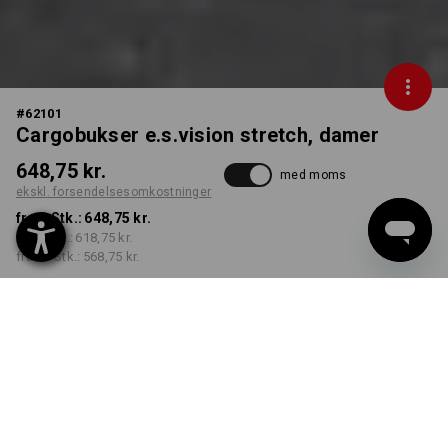
#
62101
Cargobukser e.s.vision stretch, damer
648,75 kr.
med moms
ekskl. forsendelsesomkostninger
fra 1 Stk.:
648,75 kr.
fra 5 Stk.:
618,75 kr.
fra 20 Stk.:
568,75 kr.
Leveringstid ca. 3-6
hverdage
FARVE
STØRRELSE
C32
vælg
vælg
sort