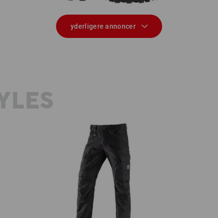
yderligere annoncer
YLES
Worker cargobukser e.s.vintage