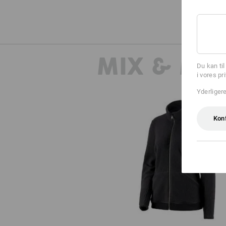
MIX & MA
Du kan ti
i vores pr
Yderliger
Kon
Fiberpelsjakke e.s.vintage, dam