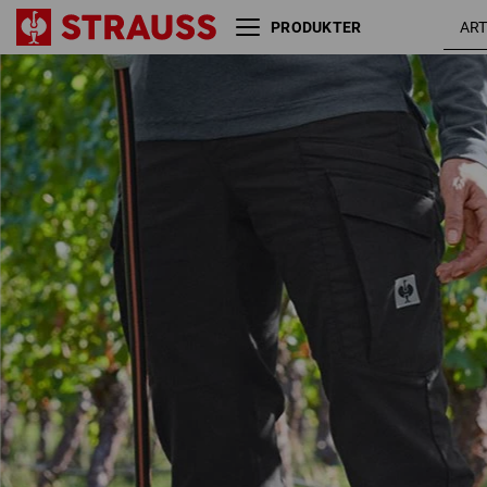
PRODUKTER
Cargobukser e.s.vintage,
sort
damer