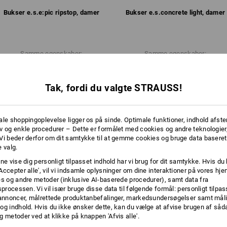
mere
Individualisering:
Bukser e.s.​e:pic ripstop, damer
Bukser e.s.​concrete light, damer
Logoservice
Samme egenskaber:
Samme egenskaber:
Tak, fordi du valgte STRAUSS!
10
9
ale shoppingoplevelse ligger os på sinde. Optimale funktioner, indhold afste
v og enkle procedurer – Dette er formålet med cookies og andre teknologier,
Vi beder derfor om dit samtykke til at gemme cookies og bruge data baseret
+9 yderligere egenskaber
+10 yderligere egenskaber
 valg.
ne vise dig personligt tilpasset indhold har vi brug for dit samtykke. Hvis du 
Accepter alle', vil vi indsamle oplysninger om dine interaktioner på vores h
es og andre metoder (inklusive AI-baserede procedurer), samt data fra
sprocessen. Vi vil især bruge disse data til følgende formål: personligt tilpa
 annoncer, målrettede produktanbefalinger, markedsundersøgelser samt måli
og indhold. Hvis du ikke ønsker dette, kan du vælge at afvise brugen af så
g metoder ved at klikke på knappen 'Afvis alle'.
Sammenlign alle detaljer