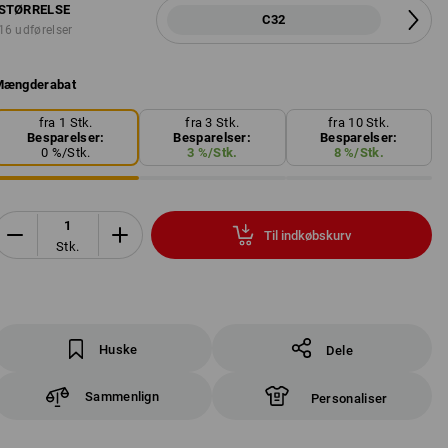
STØRRELSE
C32
16 udførelser
Mængderabat
fra 1 Stk.
fra 3 Stk.
fra 10 Stk.
Besparelser:
Besparelser:
Besparelser:
0
%/
Stk.
3
%/
Stk.
8
%/
Stk.
Til indkøbskurv
Stk.
Huske
Dele
Sammenlign
Personaliser