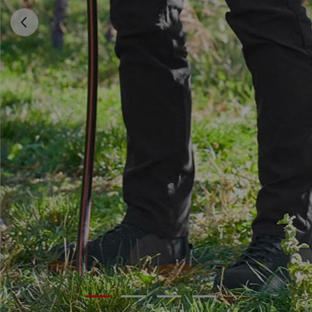
01
/
04