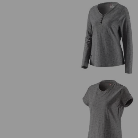
Longsleeve e.s.vintage, damer
T-Shirt e.s.vintage, damer