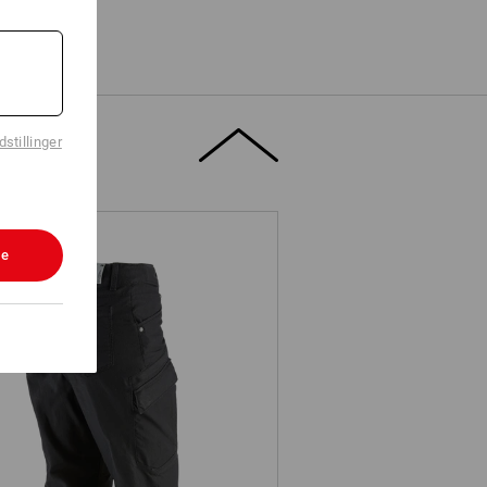
stillinger
le
Cargobukser e.s.vintage, damer