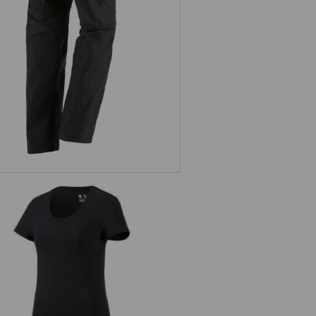
.s. T-Shirt cotton stretch, damer