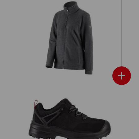
Fleecejakke e.s.vintage, damer
+
S3 sikkerhedssko e.s. Kasanka low
e