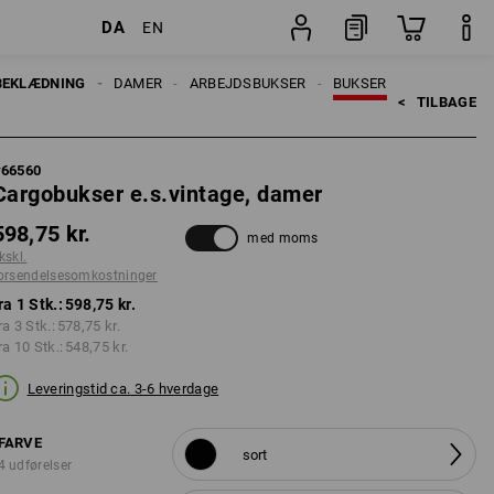
DA
EN
ninger
Stk.
BEKLÆDNING
DAMER
ARBEJDSBUKSER
BUKSER
<   
TILBAGE
#
66560
Cargobukser e.s.vintage, damer
598,75 kr.
med moms
kskl.
orsendelsesomkostninger
ra 1 Stk.:
598,75 kr.
ra 3 Stk.:
578,75 kr.
ra 10 Stk.:
548,75 kr.
Leveringstid ca. 3-6 hverdage
FARVE
sort
4 udførelser