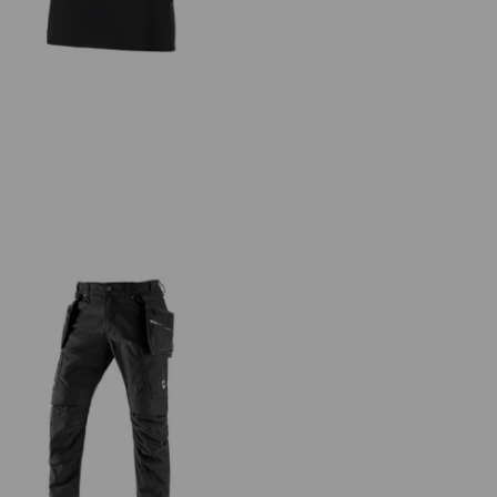
Holster-bukser e.s.vintage