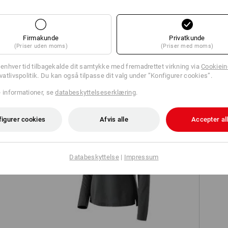
Firmakunde
Privatkunde
(Priser uden moms)
(Priser med moms)
TCH
l enhver tid tilbagekalde dit samtykke med fremadrettet virkning via
Cookieind
ivatlivspolitik. Du kan også tilpasse dit valg under ”Konfigurer cookies”.
e informationer, se
databeskyttelseserklæring
.
figurer cookies
Afvis alle
Accepter al
Databeskyttelse
|
Impressum
er
Trøje e.s.vintage, damer