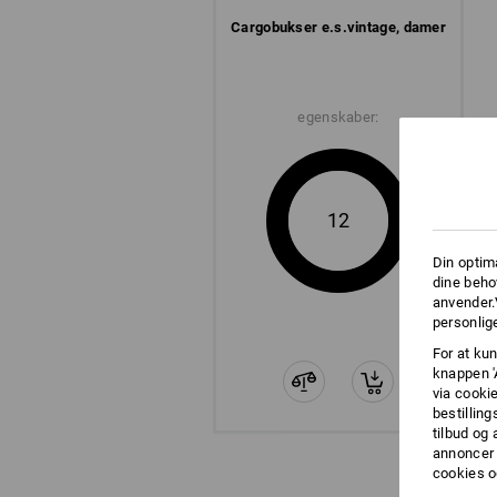
Cargo­bukser e.s.​vintage, damer
egenskaber:
12
Din optim
dine beho
anvender.
personlige
For at kun
knappen '
via cooki
bestilling
tilbud og
annoncer 
cookies o