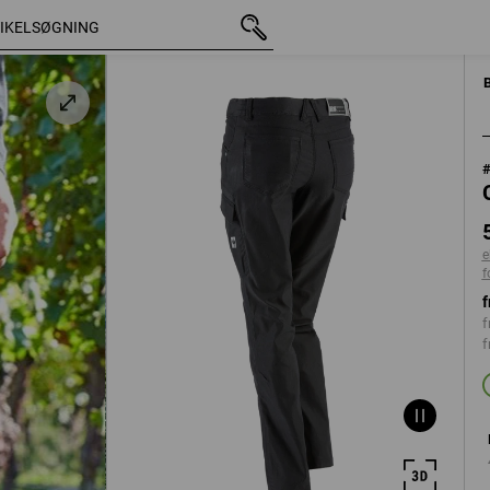
med moms
598,75 kr.
C32
ekskl. forsendelsesomkost
e
f
f
f
f