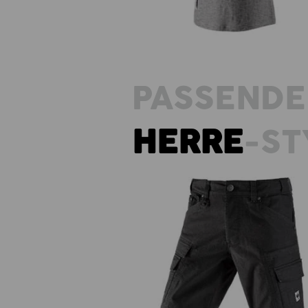
PASSENDE
HERRE
-ST
Cargoshorts e.s.vintage