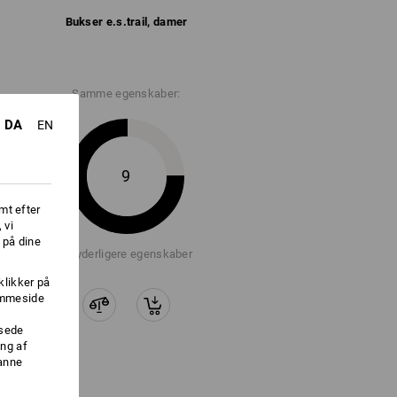
Bukser e.s.​trail, damer
Samme egenskaber:
DA
EN
9
mt efter
 vi
 på dine
+7 yderligere egenskaber
klikker på
jemmeside
ssede
ng af
danne