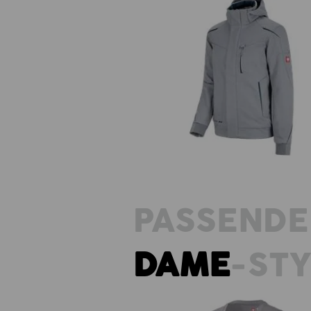
Softshellvinterjakke e.s.motion 2
herrer
PASSENDE
DAME
-ST