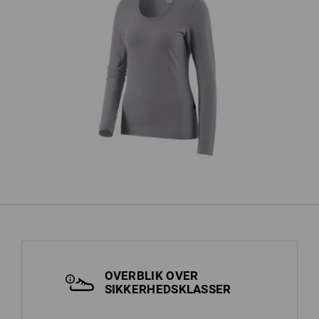
e.
er
e.s. Longsleeve cotton stretch, damer
OVERBLIK OVER
SIKKERHEDSKLASSER