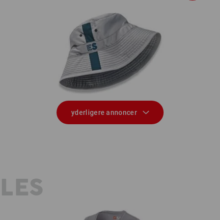
020,
Arbejdshat e.s.motion 2020
yderligere annoncer
YLES