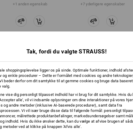
+1 anden egenskab
+7 yderligere egenskaber
Tak, fordi du valgte STRAUSS!
Sammenlign alle detaljer
ale shoppingoplevelse ligger os på sinde. Optimale funktioner, indhold afste
v og enkle procedurer – Dette er formålet med cookies og andre teknologier,
Vi beder derfor om dit samtykke til at gemme cookies og bruge data baseret
TCH
 valg.
ne vise dig personligt tilpasset indhold har vi brug for dit samtykke. Hvis du 
Accepter alle', vil vi indsamle oplysninger om dine interaktioner på vores h
es og andre metoder (inklusive AI-baserede procedurer), samt data fra
sprocessen. Vi vil især bruge disse data til følgende formål: personligt tilpa
 annoncer, målrettede produktanbefalinger, markedsundersøgelser samt måli
og indhold. Hvis du ikke ønsker dette, kan du vælge at afvise brugen af så
g metoder ved at klikke på knappen 'Afvis alle'.