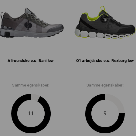
Sporty performance letvægts-
Overmateriale og laske af ånd
®
BOA
Fit-system til en pasform
Metal- og læderfrit materiale
TPU-forstærkninger på udsatte 
Tekstil-inderfor med mikrofibe
Laske og skaftkant behageligt 
Udtagelig indlægssål i fuld læ
Injected Phylon-sål med gummi
Vægt: ca.
280
gram ved størrelse
42
Allround­sko e.s. Bani low
O1 arbejds­sko e.s. Rexburg low
Samme egenskaber:
Samme egenskaber:
11
9