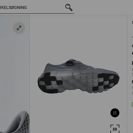
med moms
898,75 kr.
40
ekskl. forsendelsesomkostn