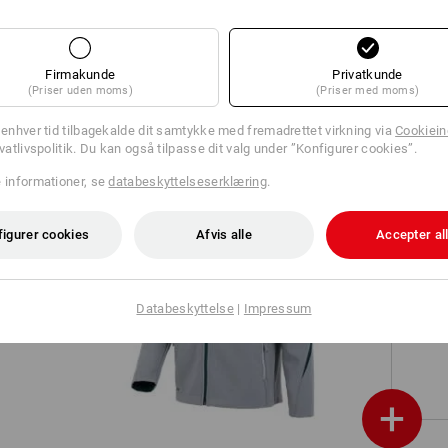
020
Bukser e.s.motion 2020
Firmakunde
Privatkunde
(Priser uden moms)
(Priser med moms)
l enhver tid tilbagekalde dit samtykke med fremadrettet virkning via
Cookieind
ivatlivspolitik. Du kan også tilpasse dit valg under ”Konfigurer cookies”.
e informationer, se
databeskyttelseserklæring
.
figurer cookies
Afvis alle
Accepter al
Softshelljakke e.s.motion 2020
Databeskyttelse
|
Impressum
+