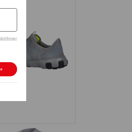
stillinger
Allroundsko e.s. Toledo low
le