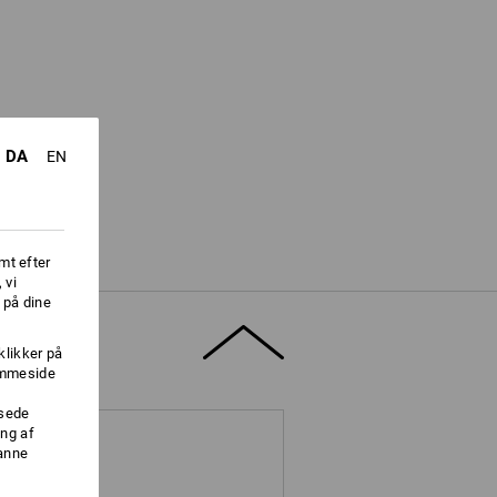
DA
EN
mt efter
 vi
 på dine
klikker på
jemmeside
ssede
ng af
danne