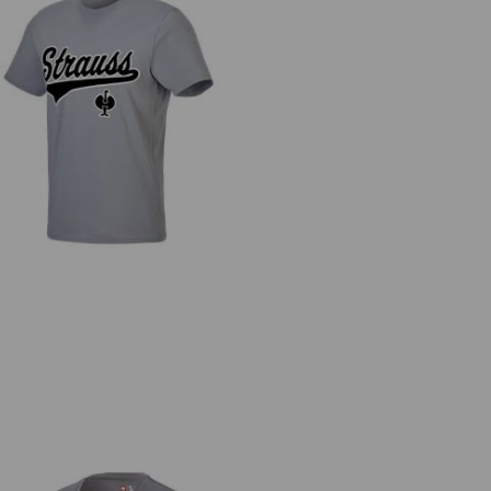
T-Shirt e.s.e:pic