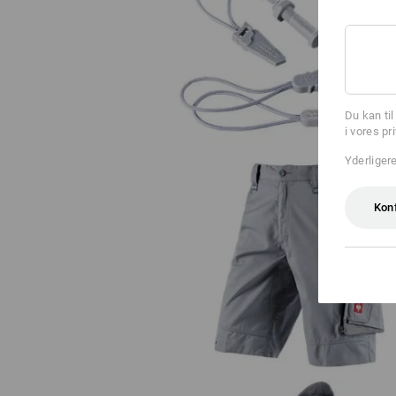
Lynlåsflapper pakke e.s.motion 2
Du kan ti
i vores pr
Yderliger
Kon
Shorts e.s.motion 2020