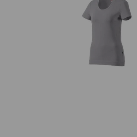
e.s. T-Shirt cotton stretch, dam