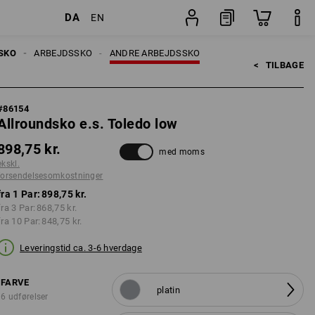
DA
EN
inger
Par
SKO
ARBEJDSSKO
ANDRE ARBEJDSSKO
<   
TILBAGE
#
86154
Allroundsko e.s. Toledo low
898,75 kr.
med moms
ekskl.
forsendelsesomkostninger
fra 1 Par:
898,75 kr.
fra 3 Par:
868,75 kr.
fra 10 Par:
848,75 kr.
Leveringstid ca. 3-6 hverdage
FARVE
platin
6 udførelser