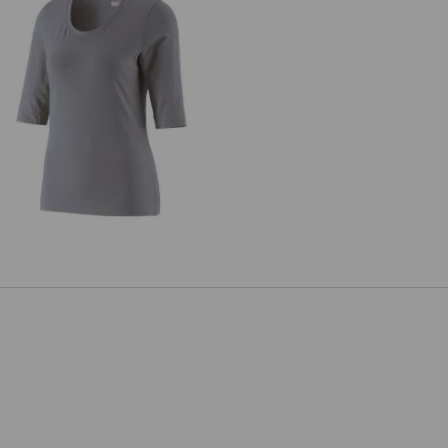
s. Shirt 3/4-ærmer cotton stretch,
damer