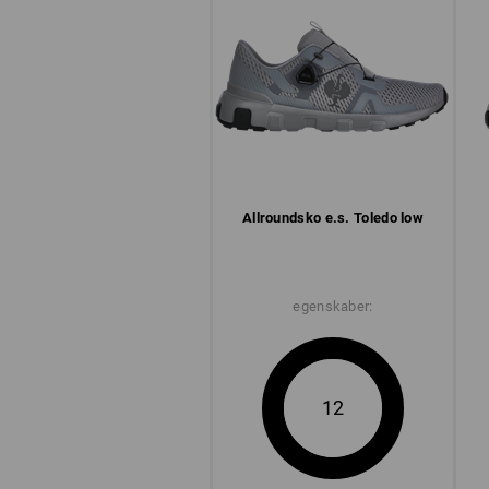
Allround­sko e.s. Toledo low
egenskaber:
12