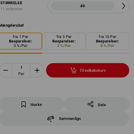
STØRRELSE
40
11 udførelser
Mængderabat
fra 1 Par
fra 3 Par
fra 10 Par
Besparelser:
Besparelser:
Besparelser:
0
%/
Par
3
%/
Par
6
%/
Par
Til indkøbskurv
Par
Huske
Dele
Sammenlign