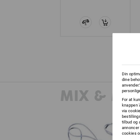
Din optim
dine beho
anvender.
MIX & MA
personlige
For at kun
knappen '
via cooki
bestilling
tilbud og
annoncer 
cookies o