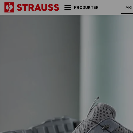
PRODUKTER
Allroundsko e.s. Toledo low
platin