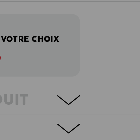
 VOTRE CHOIX
DUIT
QUE
 journées chaudes
s toutes les situations : ces shorts sont