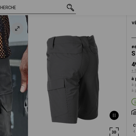
TTC
49,86 €
44
+ frais d'expéditio
HOM
V
#
S
4
+ 
à 
à 
à 
C
4