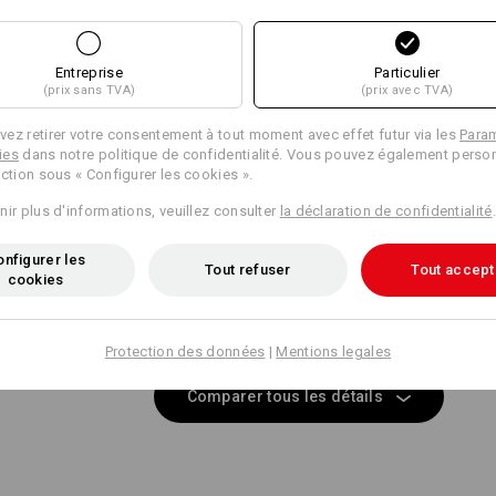
Caractéristiques identiques:
Caractéristiques identiques:
Entreprise
Particulier
(prix sans TVA)
(prix avec TVA)
11
11
ez retirer votre consentement à tout moment avec effet futur via les
Para
ies
dans notre politique de confidentialité. Vous pouvez également person
ection sous « Configurer les cookies ».
nir plus d'informations, veuillez consulter
la déclaration de confidentialité
.
+9 autres caractéristiques
+8 autres caractéristiques
nfigurer les
Tout refuser
Tout accept
cookies
Protection des données
|
Mentions legales
Comparer tous les détails
 LIGHT
UN CLIP ?
 particulièrement résistant à la
Que ce soit un stylo, un tourn