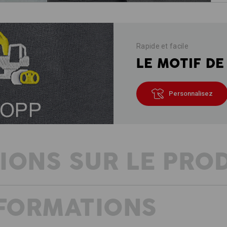
Rapide et facile
LE MOTIF DE
Personnalisez
IONS SUR LE PRO
NFORMATIONS
SHORT AVEC UN AVANTAGE TACTI
Ripstop ultra-léger – idéal pour les
Puissants quand ça chauffe, cool dan