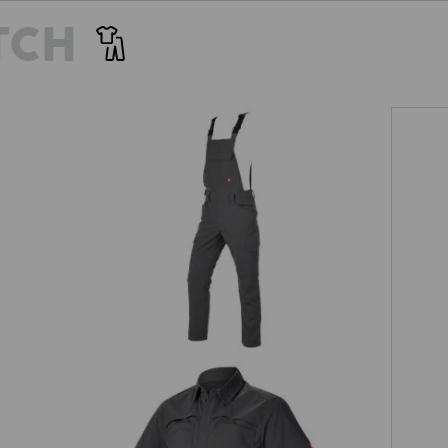
à un panneau multi-couches avec
parfaitement fixé avec un clip. 
TCH
 poids de seulement 156 g/m², le
robuste qu’il n’y paraît au premi
e une grande robustesse tout en
bon maintien à l’intérieur. Un pe
 fait très chaud. Notre stratégie
 thermique !
ight
Salopette e.s.t:aktik light ripstop