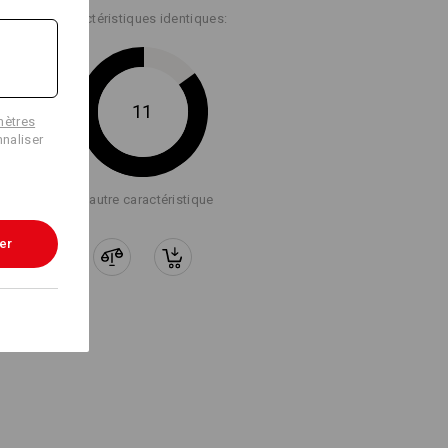
Caractéristiques identiques:
11
mètres
naliser
+1 autre caractéristique
er
 ÉVIDEMMENT !
evis ou un ruban de mesure, tout est