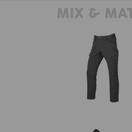
déchirure grâce au tissu similaire 
MIX & MA
des fils de renfort intégrés. Avec un
short e.s.t:aktik light ripstop offr
étant léger et aéré. Parfait lorsqu'il
contre le stress
Pantalon à taille élast. e.s.t:aktik l
ripstop