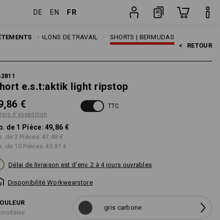
FR
DE
EN
n
Pièce
MES
ÊTEMENTS
PANTALONS DE TRAVAIL
SHORTS | BERMUDAS
<   
RETOUR
62811
hort e.s.t:aktik light ripstop
9,86 €
TTC
frais d'expédition
p. de 1 Pièce:
49,86 €
p. de 3 Pièces:
47,48 €
p. de 10 Pièces:
43,91 €
Délai de livraison est d'env. 2 à 4 jours ouvrables
Disponibilité Workwearstore
OULEUR
gris carbone
 modèles