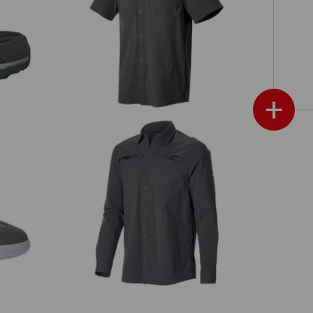
té
Chemise de travail e.s.t:aktik, à
manches courtes
+
Chemise de travail e.s.t:aktik, à
manches longues
afficher plus