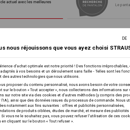
cle actuel avec les meilleures
Toutes les coutures principal
la bande auto-agrippante – c’est tout!
Le panta
ique : Nous explorons de nouvelles voies, repoussons les limites 
supplémentaire
arfaite entre légèreté et robustesse, tout en restant fidèles à not
*Non inclus dans l'étendue de livra
Découvrir la collection
Matière :
Tissu extérieur
96
%
Polyamide
/
4
DE
Conseils d'entretien :
us nous réjouissons que vous ayez choisi STRAUS
Lavage en machine à 40 °C
Séchage en machine - cycle do
LÉGÈRETÉ ET PU
érience d'achat optimale est notre priorité ! Des fonctions irréprochables,
Ne pas nettoyer à sec
adaptés à vos besoins et un déroulement sans faille - Telles sont les fon
t des autres technologies que nous utilisons.
À quel point le Ripstop peut-il 
la déchirure d'un pantalon 
ous proposer du contenu personnalisé, nous avons besoin de votre conse
vestimentaire adopter pour affr
nt sur le bouton « Tout accepter », nous collecterons des informations sur
plus
stratégie e.s.t:aktik ! Des tis
ons sur notre site via des cookies et d'autres méthodes (y compris des pr
propriétés thermorégulatrices,
 l'IA), ainsi que des données issues du processus de commande. Nous ut
dans des couleurs terreuses : 
es notamment aux fins suivantes : offres et publicités personnalisées,
Personnalisation :
des performances optimales dans
ations de produits ciblées, études de marché, et mesure des publicités 
Short fonctionnel e.s.​
Fonctionnelle short e.s.​
 Si vous ne le souhaitez pas, vous pouvez refuser l'utilisation de ces cook
Concevoir soi-
dynashield
dynashield solid
en cliquant sur le bouton « Tout refuser ».
même