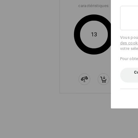
caractéristiques:
13
Vous pouv
des cook
votre sél
Pour obte
Co
RIPSTOP
Notre Ripstop le plus léger est aussi