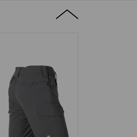
Et la poche Clip Tool discrète est plus
er regard : un renfort solide assure un
tit détail pensé de façon intelligente.
Short e.s.t:aktik light ripstop