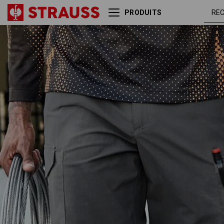
PRODUITS
gris
Short e.s.t:aktik light ripstop
carbone