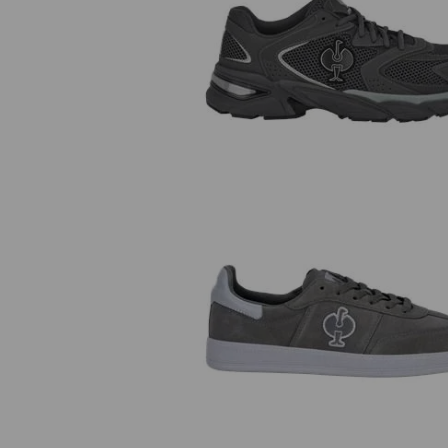
S1 Chaussures basses de sécuri
e.s. St.Louis low
O1 Chaussures de travail e.s.
Brockton low