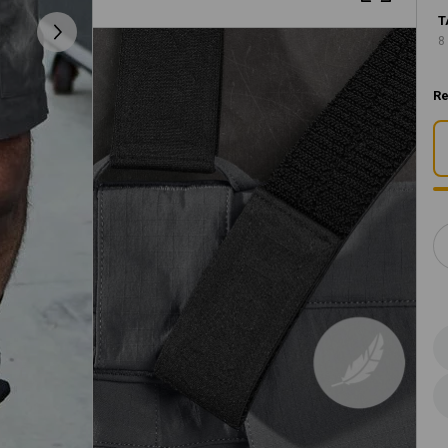
T
8
Re