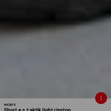
#
62810
Short e.s.t:aktik light ripstop