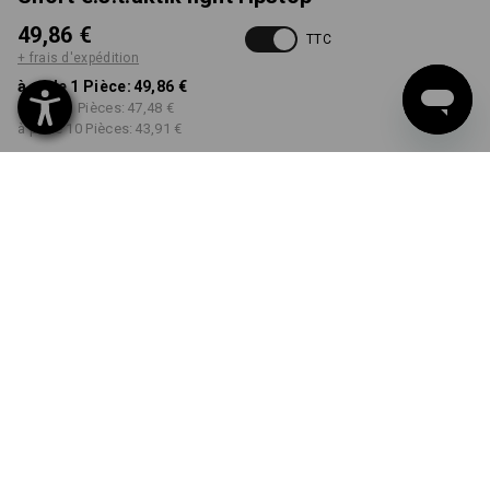
49,86 €
TTC
+ frais d'expédition
à p. de 1 Pièce:
49,86 €
à p. de 3 Pièces:
47,48 €
à p. de 10 Pièces:
43,91 €
Délai de livraison est d'env.
Disponibilité Workwearstore
2 à 4 jours ouvrables
COULEUR
TAILLE
44
choisir
choisir
noir
Remise sur quantité
à p. de 1 Pièce
à p. de 3 Pièces
à p. de 10 Pièces
Économies:
Économies:
Économies:
0
%/
Pièce
5
%/
Pièces
12
%/
Pièces