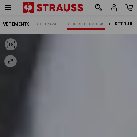
RETOUR    >
VÊTEMENTS
MMES
PANTALONS DE TRAVAIL
SHORTS | BERMUDAS