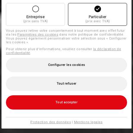
Entreprise
Particulier
(prix sans TVA)
(prix avec TVA)
Vous pouvez retirer votre consentement à tout moment avec effet futur
via les
Paramètres des cookies
dans notre politique de confidentialité.
Vous pouvez également personnaliser votre sélection sous « Configurer
les cookies ».
Pour obtenir plus d'informations, veuillez consulter
la déclaration de
confidentialité
.
Configurer les cookies
Tout refuser
Tout accepter
Protection des données
|
Mentions legales