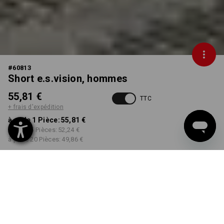
#
60813
Short e.s.vision, hommes
55,81 €
TTC
+ frais d'expédition
à p. de 1 Pièce:
55,81 €
à p. de 5 Pièces:
52,24 €
à p. de 20 Pièces:
49,86 €
Délai de livraison est d'env.
Disponibilité Workwearstore
2 à 4 jours ouvrables
COULEUR
TAILLE
44
choisir
choisir