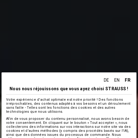
FR
DE
EN
Nous nous réjouissons que vous ayez choisi STRAUSS !
Votre expérience d'achat optimale est notre priorité ! Des fonctions
irréprochables, des contenus adaptés à vos besoins et un déroulement
sans faille - Telles sont les fonctions des cookies et des autres
technologies que nous utilisons.
Afin de vous proposer du contenu personnalisé, nous avons besoin de
votre consentement. En cliquant sur le bouton « Tout accepter », nous
collecterons des informations sur vos interactions sur notre site via des
cookies et d'autres méthodes (y compris des procédés basés sur l'IA),
ainsi que des données issues du processus de commande. Nous