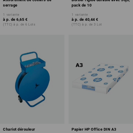
serrage
pack de 10
1
variante
1
variante
à p. de
6,65 €
à p. de
40,44 €
(TTC) à p. de 6 Lots
(TTC) à p. de 3 Lot
Chariot dérouleur
Papier HP Office DIN A3