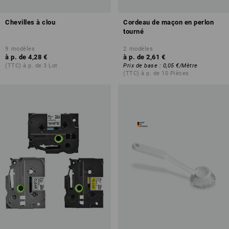
Chevilles à clou
Cordeau de maçon en perlon
tourné
9
modèles
2
modèles
à p. de
4,28 €
à p. de
2,61 €
(TTC) à p. de 3 Lot
Prix de base
:
0,05 €
/
Mètre
(TTC) à p. de 10 Pièces