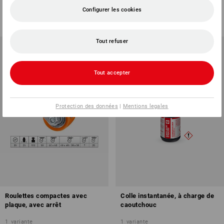
2
modèles
1
variante
à p. de
5,94 €
à p. de
11,78 €
Configurer les cookies
Prix de base
:
9,90 €
/
L
(TTC) à p. de 10 Pièces
(TTC) à p. de 24 Pièces
Tout refuser
Tout accepter
Protection des données
|
Mentions legales
Roulettes compactes avec
Colle instantanée, à charge de
plaque, avec arrêt
caoutchouc
1
variante
1
variante