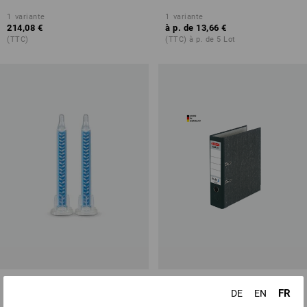
1
variante
1
variante
214,08 €
à p. de
13,66 €
(TTC)
(TTC) à p. de 5 Lot
Buse mixte pour colle minute
Classeur Herlitz maX.file
FR
DE
EN
2K
nature