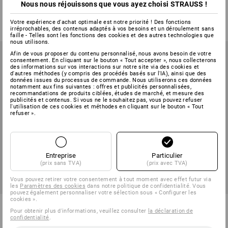
Nous nous réjouissons que vous ayez choisi STRAUSS !
1
variante
1
couleur
à p. de
2,49 €
à p. de
2,96 €
Votre expérience d'achat optimale est notre priorité ! Des fonctions
(TTC) à p. de 12 Lot
(TTC) à p. de 20 Pièces
irréprochables, des contenus adaptés à vos besoins et un déroulement sans
faille - Telles sont les fonctions des cookies et des autres technologies que
nous utilisons.
Afin de vous proposer du contenu personnalisé, nous avons besoin de votre
consentement. En cliquant sur le bouton « Tout accepter », nous collecterons
des informations sur vos interactions sur notre site via des cookies et
d'autres méthodes (y compris des procédés basés sur l'IA), ainsi que des
données issues du processus de commande. Nous utiliserons ces données
notamment aux fins suivantes : offres et publicités personnalisées,
recommandations de produits ciblées, études de marché, et mesure des
publicités et contenus. Si vous ne le souhaitez pas, vous pouvez refuser
l'utilisation de ces cookies et méthodes en cliquant sur le bouton « Tout
refuser ».
Entreprise
Particulier
(prix sans TVA)
(prix avec TVA)
Vous pouvez retirer votre consentement à tout moment avec effet futur via
les
Paramètres des cookies
dans notre politique de confidentialité. Vous
pouvez également personnaliser votre sélection sous « Configurer les
cookies ».
Savon gel pour les mains
Brosse pour le nettoyage de
Pour obtenir plus d'informations, veuillez consulter
la déclaration de
Dreumex Classic
grandes surfaces
confidentialité
.