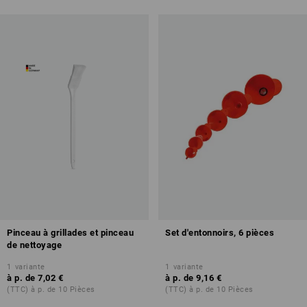
Pinceau à grillades et pinceau
Set d'entonnoirs, 6 pièces
de nettoyage
1
variante
1
variante
à p. de
7,02 €
à p. de
9,16 €
(TTC) à p. de 10 Pièces
(TTC) à p. de 10 Pièces