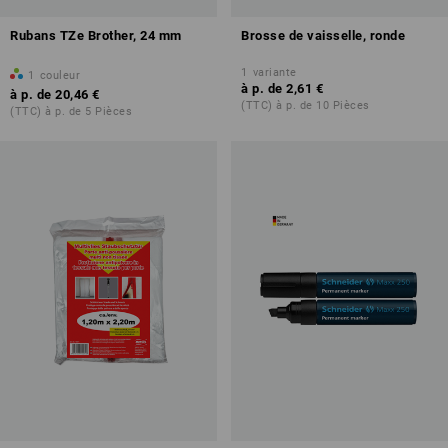
Rubans TZe Brother, 24 mm
Brosse de vaisselle, ronde
1
variante
1
couleur
à p. de
2,61 €
à p. de
20,46 €
(TTC) à p. de 10 Pièces
(TTC) à p. de 5 Pièces