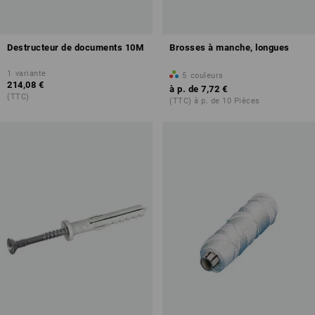
Destructeur de documents 10M
Brosses à manche, longues
1
variante
5
couleurs
214,08 €
à p. de
7,72 €
(TTC)
(TTC) à p. de 10 Pièces