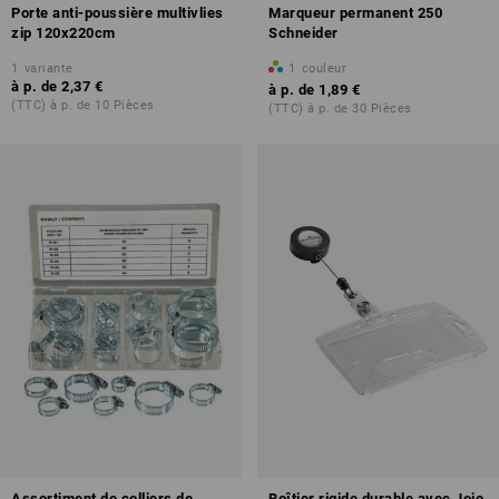
Porte anti-poussière multivlies
Marqueur permanent 250
zip 120x220cm
Schneider
1
variante
1
couleur
à p. de
2,37 €
à p. de
1,89 €
(TTC) à p. de 10 Pièces
(TTC) à p. de 30 Pièces
Assortiment de colliers de
Boîtier rigide durable avec Jojo,