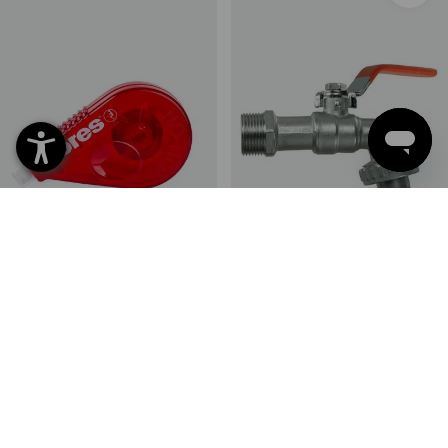
Roller de correction Kores Roll
Robinet d'eau à boisseau
ON extra long
sphérique avec filetage
1
variante
2
modèles
à p. de
2,13 €
à p. de
4,39 €
(TTC) à p. de 10 Pièces
(TTC) à p. de 2 Pièces