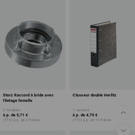
Storz Raccord à bride avec
Classeur double Herlitz
filetage femelle
3
modèles
1
variante
à p. de
5,71 €
à p. de
4,75 €
(TTC) à p. de 2 Pièces
(TTC) à p. de 10 Pièces