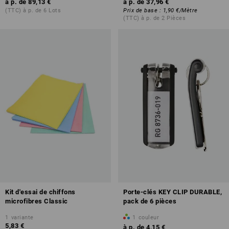
à p. de
89,13 €
à p. de
37,96 €
(TTC) à p. de 6 Lots
Prix de base
:
1,90 €
/
Mètre
(TTC) à p. de 2 Pièces
Kit d'essai de chiffons
Porte-clés KEY CLIP DURABLE,
microfibres Classic
pack de 6 pièces
1
variante
1
couleur
5,83 €
à p. de
4,15 €