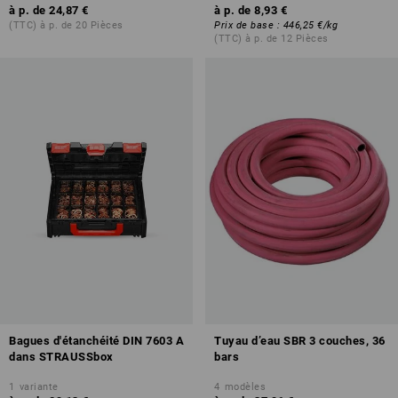
à p. de
24,87 €
à p. de
8,93 €
(TTC) à p. de 20 Pièces
Prix de base
:
446,25 €
/
kg
(TTC) à p. de 12 Pièces
Bagues d'étanchéité DIN 7603 A
Tuyau d’eau SBR 3 couches, 36
dans STRAUSSbox
bars
1
variante
4
modèles