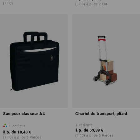
(TTC)
(TTC) à p. de 2 Lot
Sac pour classeur A4
Chariot de transport, pliant
1
variante
1
couleur
à p. de
59,38 €
à p. de
18,43 €
(TTC) à p. de 5 Pièces
(TTC) à p. de 3 Pièces