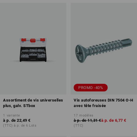
PROMO -40%
Assortiment de vis universelles
Vis autoforeuses DIN 7504 O-H
plus, galv. STbox
avec tête fraisée
1
variante
17
modèles
à p. de
22,49 €
à p. de
11,31 €
à p. de
6,77 €
(TTC) à p. de 6 Lots
(TTC)