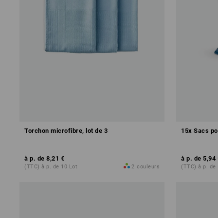
Torchon microfibre, lot de 3
15x Sacs pou
à p. de
8,21 €
à p. de
5,94 
(TTC) à p. de 10 Lot
2
couleurs
(TTC) à p. de