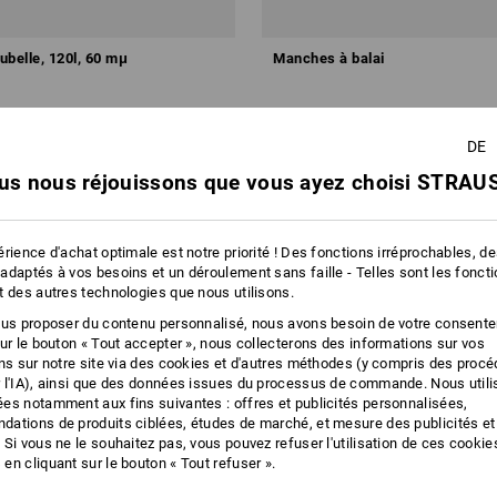
ubelle, 120l, 60 mμ
Manches à balai
€
à p. de
2,37 €
 50 Rouleaux
5
couleurs
(TTC) à p. de 25 Pièces
DE
us nous réjouissons que vous ayez choisi STRAUS
rience d'achat optimale est notre priorité ! Des fonctions irréprochables, d
adaptés à vos besoins et un déroulement sans faille - Telles sont les fonct
t des autres technologies que nous utilisons.
ous proposer du contenu personnalisé, nous avons besoin de votre consent
sur le bouton « Tout accepter », nous collecterons des informations sur vos
ons sur notre site via des cookies et d'autres méthodes (y compris des proc
 l'IA), ainsi que des données issues du processus de commande. Nous util
es notamment aux fins suivantes : offres et publicités personnalisées,
ations de produits ciblées, études de marché, et mesure des publicités et
 Si vous ne le souhaitez pas, vous pouvez refuser l'utilisation de ces cookie
en cliquant sur le bouton « Tout refuser ».