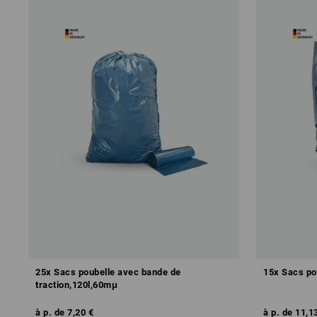
25x Sacs poubelle avec bande de
15x Sacs po
traction,120l,60mμ
à p. de
7,20 €
à p. de
11,1