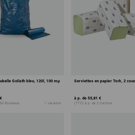
belle Goliath bleu, 120l, 100 mμ
Serviettes en papier Tork, 2 cou
€
à p. de
55,81 €
 50 Rouleaux
1
variante
(TTC) à p. de 2 Cartons