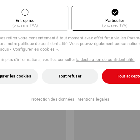
Entreprise
Particulier
(prix sans TVA)
(prix avec TVA)
ez retirer votre consentement à tout moment avec effet futur via les
Paramè
ans notre politique de confidentialité. Vous pouvez également personnaliser
 sous « Configurer les cookies ».
tte 3 épaisseurs, 72 rouleaux
Rouleau de papier de nettoyage,
couches,1500 feu.
ir plus d'informations, veuillez consulter
la déclaration de confidentialité
.
3 €
à p. de
27,36 €
gurer les cookies
Tout refuser
Tout accept
2 Lot
1
variante
(TTC) à p. de 6 Rouleaux
Protection des données
|
Mentions legales