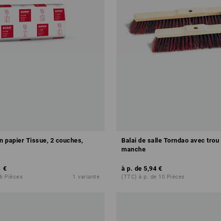
n papier Tissue, 2 couches,
Balai de salle Torndao avec trou
manche
1 €
à p. de
5,94 €
 6 Pièces
1
variante
(TTC) à p. de 10 Pièces