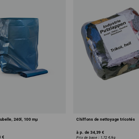
ubelle, 240l, 100 mμ
Chiffons de nettoyage tricotés
à p. de
34,39 €
3 €
Prix de base
:
1,72 €
/
kg