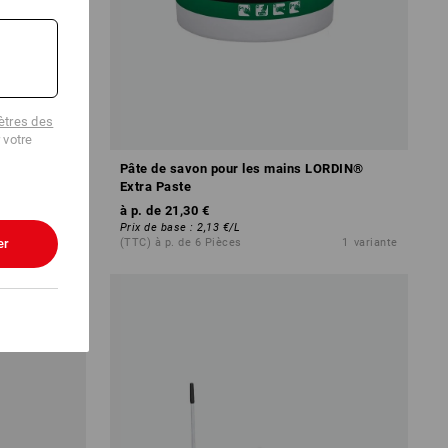
tres des
 votre
2
Pâte de savon pour les mains LORDIN®
Extra Paste
à p. de
21,30 €
Prix de base
:
2,13 €
/
L
er
1
variante
(TTC) à p. de 6 Pièces
1
variante