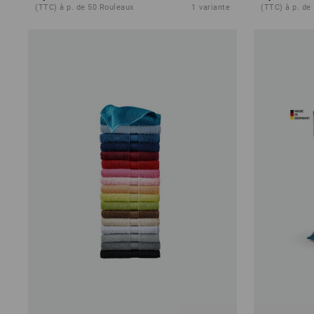
(TTC) à p. de 50 Rouleaux
1
variante
(TTC) à p. de