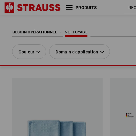
PRODUITS
Couleur
Domain d'application
BESOIN OPÉRATIONNEL
NETTOYAGE
Couleur
Domain d'application