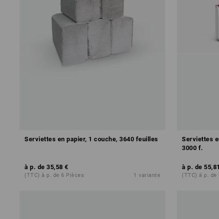
Serviettes en papier, 1 couche, 3640 feuilles
Serviettes e
3000 f.
à p. de
35,58 €
à p. de
55,8
(TTC) à p. de 6 Pièces
1
variante
(TTC) à p. de