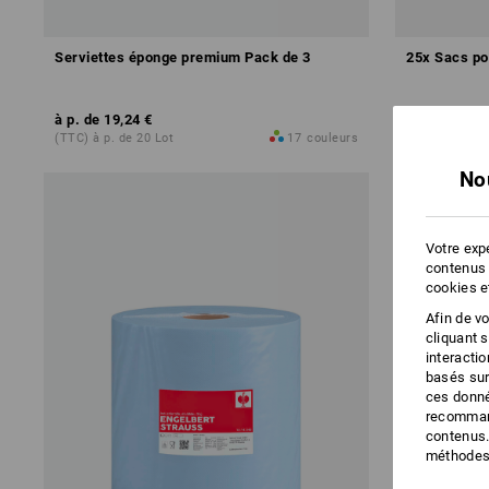
Serviettes éponge premium Pack de 3
25x Sacs po
à p. de
19,24 €
à p. de
5,46 
(TTC) à p. de 20 Lot
17
couleurs
(TTC) à p. de
No
Votre expé
contenus 
cookies e
Afin de v
cliquant 
interacti
basés sur
ces donné
recommand
contenus.
méthodes 