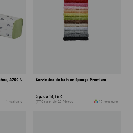
ches, 3750 f.
Serviettes de bain en éponge Premium
à p. de
14,16 €
1
variante
(TTC) à p. de 20 Pièces
17
couleurs