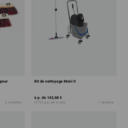
 pour
Kit de nettoyage Moni II
à p. de
142,68 €
2
modèles
(TTC) à p. de 3 Lots
1
variante