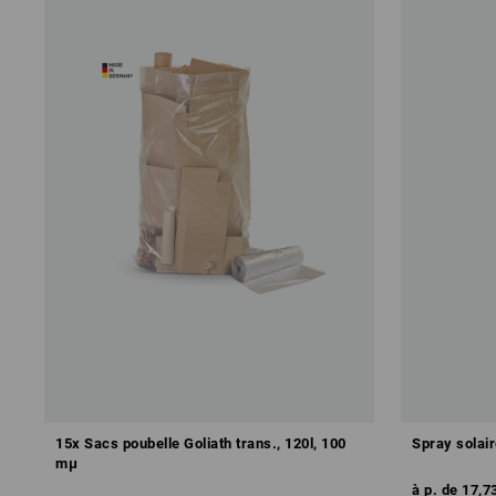
15x Sacs poubelle Goliath trans., 120l, 100
Spray solair
mμ
à p. de
17,7