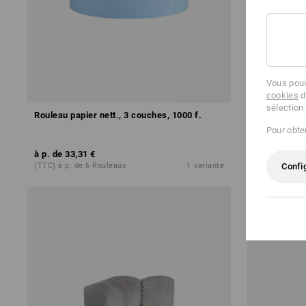
Vous pouv
cookies
d
sélection
Rouleau papier nett., 3 couches, 1000 f.
Papier toile
Pour obten
à p. de
33,31 €
à p. de
41,5
Confi
(TTC) à p. de 6 Rouleaux
1
variante
(TTC) à p. de 