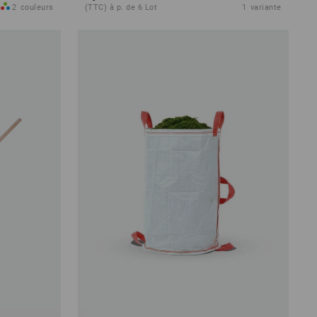
2
couleurs
(TTC) à p. de 6 Lot
1
variante