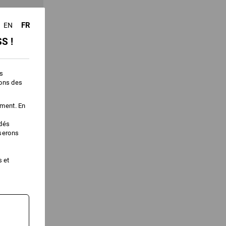
FR
EN
S !
es
ions des
ement. En
édés
iserons
1
variante
s et