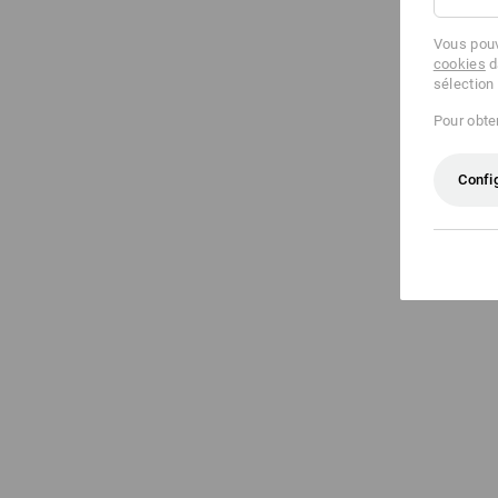
Vous pouv
cookies
d
sélection
Pour obten
Confi