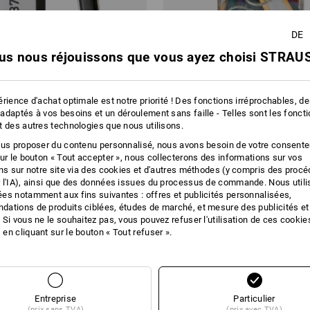
DE
us nous réjouissons que vous ayez choisi STRAUS
rience d'achat optimale est notre priorité ! Des fonctions irréprochables, d
adaptés à vos besoins et un déroulement sans faille - Telles sont les fonct
t des autres technologies que nous utilisons.
KEY CLIP DURABLE, pack de 6
Porte-clés
ous proposer du contenu personnalisé, nous avons besoin de votre consent
sur le bouton « Tout accepter », nous collecterons des informations sur vos
ons sur notre site via des cookies et d'autres méthodes (y compris des proc
€
à p. de
2,61 €
 l'IA), ainsi que des données issues du processus de commande. Nous util
2 Lot
1
couleur
(TTC) à p. de 3 Boîtes
es notamment aux fins suivantes : offres et publicités personnalisées,
ations de produits ciblées, études de marché, et mesure des publicités et
 Si vous ne le souhaitez pas, vous pouvez refuser l'utilisation de ces cookie
en cliquant sur le bouton « Tout refuser ».
Vous avez déjà consulté 3 articles sur un total de 3 articles.
Entreprise
Particulier
(prix sans TVA)
(prix avec TVA)