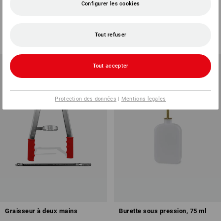
Configurer les cookies
en angle
flexible
1
variante
1
variante
à p. de
6,55 €
à p. de
6,55 €
Tout refuser
(TTC) à p. de 6 Pièces
(TTC) à p. de 6 Pièces
Tout accepter
Protection des données
|
Mentions legales
Graisseur à deux mains
Burette sous pression, 75 ml