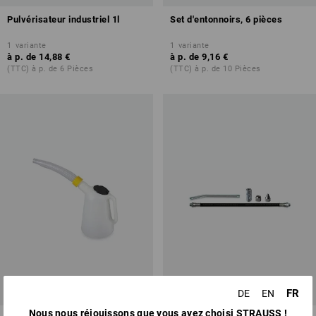
Pulvérisateur industriel 1l
Set d'entonnoirs, 6 pièces
1
variante
1
variante
à p. de
14,88 €
à p. de
9,16 €
(TTC) à p. de 6 Pièces
(TTC) à p. de 10 Pièces
FR
DE
EN
Nous nous réjouissons que vous ayez choisi STRAUSS !