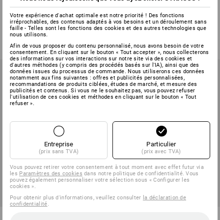
Verre doseur
Accessoires pour pompe à
graisse, 5 pièces
Votre expérience d'achat optimale est notre priorité ! Des fonctions
irréprochables, des contenus adaptés à vos besoins et un déroulement sans
2
modèles
1
variante
faille - Telles sont les fonctions des cookies et des autres technologies que
à p. de
4,03 €
à p. de
10,22 €
nous utilisons.
(TTC) à p. de 6 Pièces
(TTC) à p. de 6 Pièces
Afin de vous proposer du contenu personnalisé, nous avons besoin de votre
consentement. En cliquant sur le bouton « Tout accepter », nous collecterons
des informations sur vos interactions sur notre site via des cookies et
d'autres méthodes (y compris des procédés basés sur l'IA), ainsi que des
données issues du processus de commande. Nous utiliserons ces données
notamment aux fins suivantes : offres et publicités personnalisées,
recommandations de produits ciblées, études de marché, et mesure des
publicités et contenus. Si vous ne le souhaitez pas, vous pouvez refuser
l'utilisation de ces cookies et méthodes en cliquant sur le bouton « Tout
refuser ».
Entreprise
Particulier
(prix sans TVA)
(prix avec TVA)
Vous pouvez retirer votre consentement à tout moment avec effet futur via
les
Paramètres des cookies
dans notre politique de confidentialité. Vous
pouvez également personnaliser votre sélection sous « Configurer les
cookies ».
Pour obtenir plus d'informations, veuillez consulter
la déclaration de
confidentialité
.
Trémie combinée avec sortie
Trémie combinée avec sortie