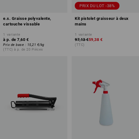
PRIX DU LOT -38%
e.s. Graisse polyvalente,
Kit pistolet graisseur à deux
cartouche vissable
mains
1
variante
1
variante
à p. de
7,60 €
97,13 €
59,38 €
Prix de base
:
15,21 €
/
kg
(TTC)
(TTC) à p. de 20 Pièces