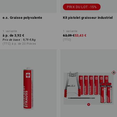
PRIX DU LOT -15%
e.s. Graisse polyvalente
Kit pistolet graisseur industriel
1
variante
1
variante
à p. de
3,92 €
63,09 €
53,43 €
Prix de base
:
9,79 €
/
kg
(TTC)
(TTC) à p. de 20 Pièces