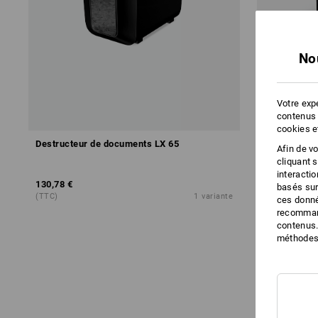
No
Votre expé
contenus 
cookies e
Destructeur de documents LX 65
Destructeu
Afin de v
cliquant 
interacti
130,78 €
214,08 €
basés sur
(TTC)
1
variante
(TTC)
ces donné
recommand
contenus.
méthodes 