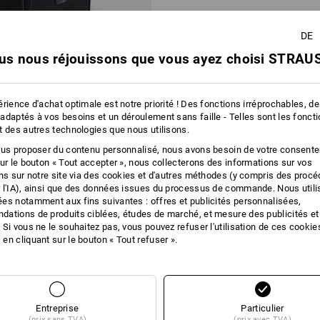
DE
us nous réjouissons que vous ayez choisi STRAUS
rience d'achat optimale est notre priorité ! Des fonctions irréprochables, d
adaptés à vos besoins et un déroulement sans faille - Telles sont les fonct
t des autres technologies que nous utilisons.
r de documents 10M
ous proposer du contenu personnalisé, nous avons besoin de votre consent
sur le bouton « Tout accepter », nous collecterons des informations sur vos
ons sur notre site via des cookies et d'autres méthodes (y compris des proc
 l'IA), ainsi que des données issues du processus de commande. Nous util
1
variante
es notamment aux fins suivantes : offres et publicités personnalisées,
ations de produits ciblées, études de marché, et mesure des publicités et
 Si vous ne le souhaitez pas, vous pouvez refuser l'utilisation de ces cookie
en cliquant sur le bouton « Tout refuser ».
Vous avez déjà consulté 2 articles sur un total de 2 articles.
Entreprise
Particulier
(prix sans TVA)
(prix avec TVA)