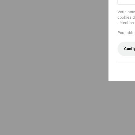
Vous pouv
cookies
d
sélection
Pour obten
Confi