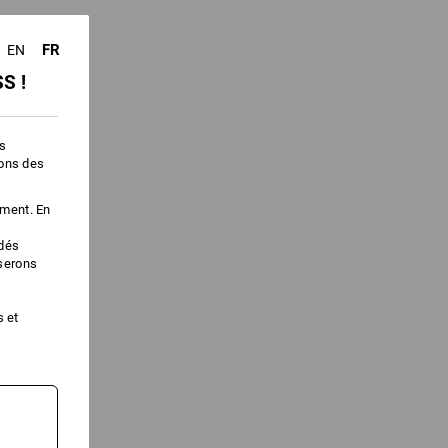
FR
EN
S !
es
ions des
ement. En
édés
iserons
s et