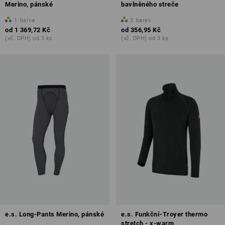
Merino, pánské
bavlněného streče
1
barva
3
barev
od
1 369,72 Kč
od
356,95 Kč
(vč. DPH) od 3 ks
(vč. DPH) od 3 ks
e.s. Long-Pants Merino, pánské
e.s. Funkční-Troyer thermo
stretch - x-warm