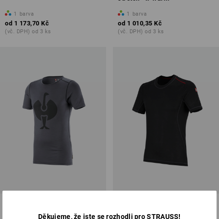
1
barva
1
barva
od
1 173,70 Kč
od
1 010,35 Kč
(vč. DPH) od 3 ks
(vč. DPH) od 3 ks
e.s. Tričko Merino, pánské
e.s. Funkční-Tričko basis-light
Děkujeme, že jste se rozhodli pro STRAUSS!