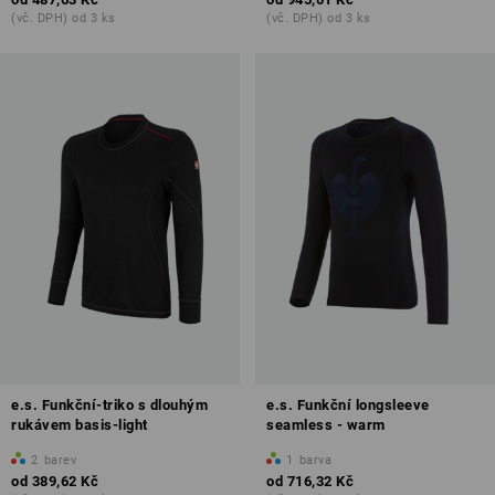
(vč. DPH) od 3 ks
(vč. DPH) od 3 ks
e.s. Funkční-triko s dlouhým
e.s. Funkční longsleeve
rukávem basis-light
seamless - warm
2
barev
1
barva
od
389,62 Kč
od
716,32 Kč