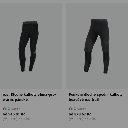
e.s. Dlouhé kalhoty clima-pro-
Funkční dlouhé spodní kalhoty
warm, pánské
bezešvé e.s.trail
2
barev
2
barev
od
945,01 Kč
od
879,67 Kč
(vč. DPH) od 3 ks
(vč. DPH) od 3 ks