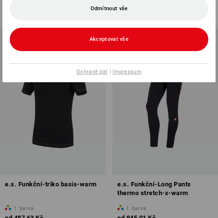
od
1 304,38 Kč
od
945,01 Kč
Odmítnout vše
(vč. DPH) od 3 ks
(vč. DPH) od 3 ks
Akceptovat vše
Ochraně dat
|
Impressum
e.s. Funkční-triko basis-warm
e.s. Funkční-Long Pants
thermo stretch-x-warm
1
barva
1
barva
od
487,63 Kč
od
945,01 Kč