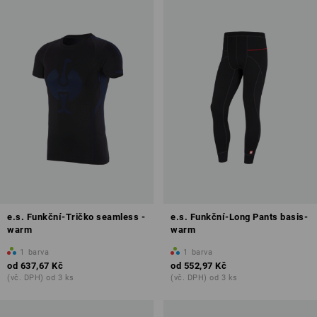
e.s. Funkční-Tričko seamless -
e.s. Funkční-Long Pants basis-
warm
warm
1
barva
1
barva
od
637,67 Kč
od
552,97 Kč
(vč. DPH) od 3 ks
(vč. DPH) od 3 ks