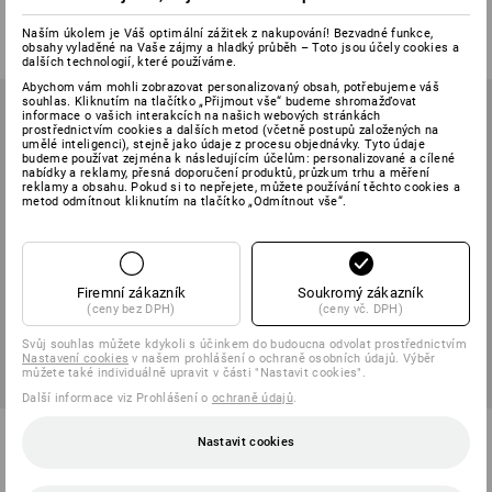
1
barva
2
barev
od
1 369,72 Kč
od
356,95 Kč
Naším úkolem je Váš optimální zážitek z nakupování! Bezvadné funkce,
(vč. DPH) od 3 ks
(vč. DPH) od 3 ks
obsahy vyladěné na Vaše zájmy a hladký průběh – Toto jsou účely cookies a
dalších technologií, které používáme.
Abychom vám mohli zobrazovat personalizovaný obsah, potřebujeme váš
souhlas. Kliknutím na tlačítko „Přijmout vše“ budeme shromažďovat
informace o vašich interakcích na našich webových stránkách
prostřednictvím cookies a dalších metod (včetně postupů založených na
umělé inteligenci), stejně jako údaje z procesu objednávky. Tyto údaje
budeme používat zejména k následujícím účelům: personalizované a cílené
nabídky a reklamy, přesná doporučení produktů, průzkum trhu a měření
reklamy a obsahu. Pokud si to nepřejete, můžete používání těchto cookies a
metod odmítnout kliknutím na tlačítko „Odmítnout vše“.
Firemní zákazník
Soukromý zákazník
(ceny bez DPH)
(ceny vč. DPH)
Svůj souhlas můžete kdykoli s účinkem do budoucna odvolat prostřednictvím
Nastavení cookies
v našem prohlášení o ochraně osobních údajů. Výběr
můžete také individuálně upravit v části "Nastavit cookies".
Další informace viz Prohlášení o
ochraně údajů
.
Funkční triko s dlouhým
e.s. Funkční-Longsleeve
Nastavit cookies
rukávem e.s.trail bezešvé
thermo stretch-x-warm
2
barev
1
barva