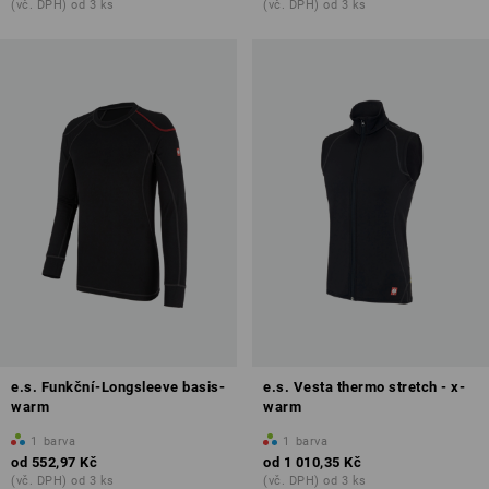
(vč. DPH) od 3 ks
(vč. DPH) od 3 ks
e.s. Funkční-Longsleeve basis-
e.s. Vesta thermo stretch - x-
warm
warm
1
barva
1
barva
od
552,97 Kč
od
1 010,35 Kč
(vč. DPH) od 3 ks
(vč. DPH) od 3 ks