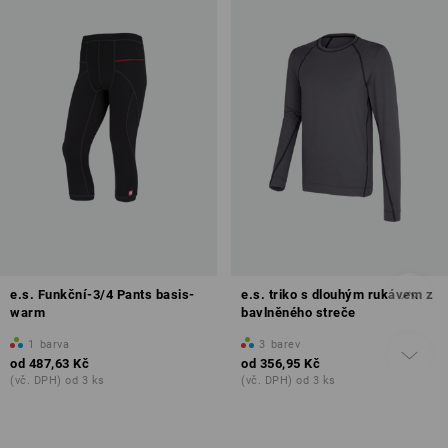
e.s. Funkční-3/4 Pants basis-
e.s. triko s dlouhým rukávem z
warm
bavlněného streče
1
barva
3
barev
od
487,63 Kč
od
356,95 Kč
(vč. DPH) od 3 ks
(vč. DPH) od 3 ks