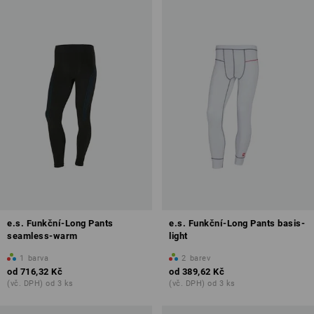
e.s. Funkční-Long Pants
e.s. Funkční-Long Pants basis-
seamless-warm
light
1
barva
2
barev
od
716,32 Kč
od
389,62 Kč
(vč. DPH) od 3 ks
(vč. DPH) od 3 ks