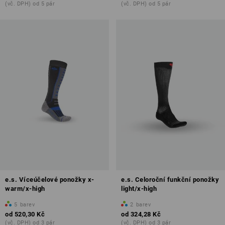
(vč. DPH) od 5 pár
(vč. DPH) od 5 pár
e.s. Víceúčelové ponožky x-
e.s. Celoroční funkční ponožky
warm/x-high
light/x-high
5
barev
2
barev
od
520,30 Kč
od
324,28 Kč
(vč. DPH) od 3 pár
(vč. DPH) od 3 pár