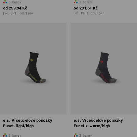
5
barev
3
barev
od
258,94 Kč
od
291,61 Kč
(vč. DPH) od 3 pár
(vč. DPH) od 3 pár
e.s. Víceúčelové ponožky
e.s. Víceúčelové ponožky
Funct. light/high
Funct.x-warm/high
3
barev
3
barev