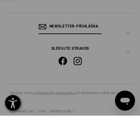
NEWSLETTER-PŘIHLÁŠKA
SLEDUJTE STRAUSS
Všechny ceny
s připočtením dopravného
při objednávce méně než 4 840,00
Kč.
OCHRANĚ DAT
VOP
IMPRESSUM
ODVOLÁNÍ POUCENÍ