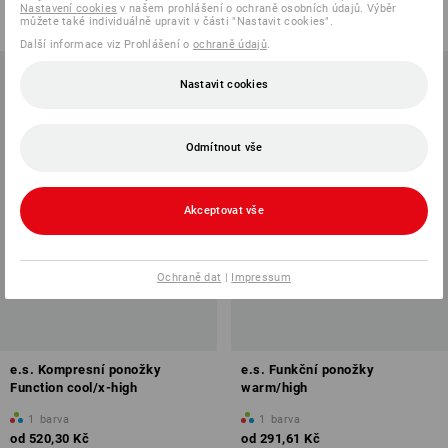
od
520,30 Kč
od
324,28 Kč
Nastavení cookies
v našem prohlášení o ochraně osobních údajů. Výběr
(vč. DPH) od 5 pár
(vč. DPH) od 3 pár
můžete také individuálně upravit v části "Nastavit cookies".
Další informace viz Prohlášení o
ochraně údajů
.
Nastavit cookies
Odmítnout vše
Akceptovat vše
Ochraně dat
|
Impressum
e.s. Kompresní ponožky
e.s. Funkční ponožky
Function cool/x-high
warm/high
1
barva
1
barva
od
520,30 Kč
od
291,61 Kč