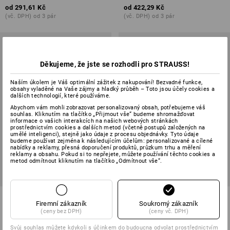
od
291,61 Kč
od
422,29 Kč
(vč. DPH) od 3 pár
(vč. DPH) od 3 pár
Děkujeme, že jste se rozhodli pro STRAUSS!
Naším úkolem je Váš optimální zážitek z nakupování! Bezvadné funkce,
obsahy vyladěné na Vaše zájmy a hladký průběh – Toto jsou účely cookies a
dalších technologií, které používáme.
Abychom vám mohli zobrazovat personalizovaný obsah, potřebujeme váš
souhlas. Kliknutím na tlačítko „Přijmout vše“ budeme shromažďovat
informace o vašich interakcích na našich webových stránkách
prostřednictvím cookies a dalších metod (včetně postupů založených na
umělé inteligenci), stejně jako údaje z procesu objednávky. Tyto údaje
budeme používat zejména k následujícím účelům: personalizované a cílené
nabídky a reklamy, přesná doporučení produktů, průzkum trhu a měření
reklamy a obsahu. Pokud si to nepřejete, můžete používání těchto cookies a
metod odmítnout kliknutím na tlačítko „Odmítnout vše“.
e.s. Dvojité ponožky Function
e.s. Víceúčelové ponožky
Firemní zákazník
Soukromý zákazník
warm/high
Function warm/high
(ceny bez DPH)
(ceny vč. DPH)
1
barva
5
barev
Svůj souhlas můžete kdykoli s účinkem do budoucna odvolat prostřednictvím