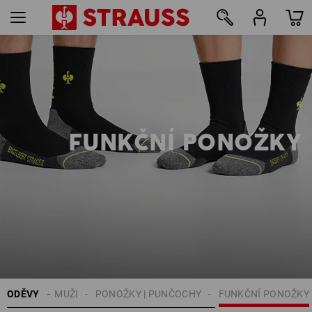
12
FUNKČNÍ PONOŽKY
ODĚVY
MUŽI
PONOŽKY | PUNČOCHY
FUNKČNÍ PONOŽKY