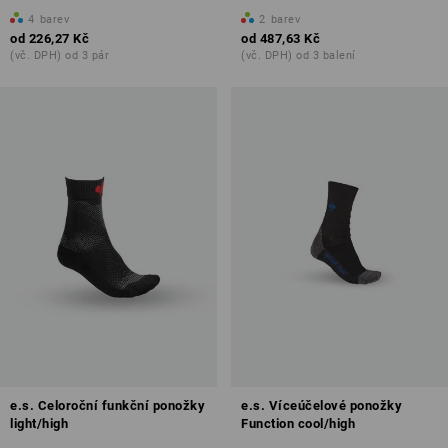
4
barev
2
barev
od
226,27 Kč
od
487,63 Kč
(vč. DPH) od 3 pár
(vč. DPH) od 3 balení
e.s. Celoroční funkční ponožky
e.s. Víceúčelové ponožky
light/high
Function cool/high