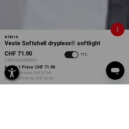
#
78119
Veste Softshell dryplexx® softlight
CHF 71.90
TTC
+ frais d'expédition
à p. de 1 Pièce:
CHF 71.90
à p. de 5 Pièces:
CHF 67.90
à p. de 20 Pièces:
CHF 62.89
Délai de livraison est d'env.
3 à 5 jours ouvrables
COULEUR
TAILLE
XS
choisir
choisir