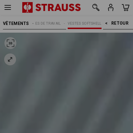
RETOUR    >
VÊTEMENTS
HOMMES
VESTES DE TRAVAIL
VESTES SOFTSHELL