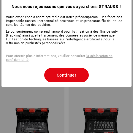
Nous nous réjouissons que vous ayez choisi STRAUSS !
Votre expérience d'achat optimale est notre préoccupation ! Des fonctions
impeccable contenu personnalisé pour vous et un processus fluide - telles
sont les tâches des cookies.
Le consentement comprend l’accord pour l’utilisation à des fins de suivi
PRIX DU LOT -31%
PRIX DU LOT -30%
(tracking) ainsi que le traitement des données associé, de même que
l’utilisation de techniques basées sur l’intelligence artificielle pour la
diffusion de publicités personnalisées.
STRAUSSbox small Pince + clé
STRAUSSbox small Vis + clé à
à douille 1/4" Kit
douille 1/4" Kit
Pour obtenir plus d'informations, veuillez consulter
la déclaration de
confidentialité
.
1
variante
1
variante
CHF 161.00
CHF 110.90
CHF 121.68
CHF 84.89
(TTC)
(TTC)
Continuer