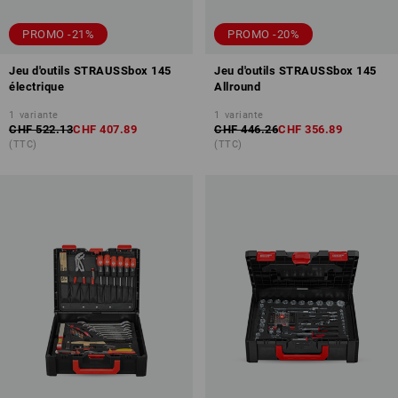
PROMO -21%
PROMO -20%
Jeu d'outils STRAUSSbox 145
Jeu d'outils STRAUSSbox 145
électrique
Allround
1
variante
1
variante
CHF 522.13
CHF 407.89
CHF 446.26
CHF 356.89
(TTC)
(TTC)