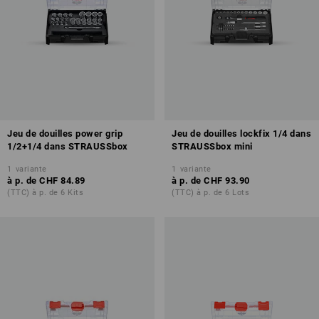
Jeu de douilles power grip
Jeu de douilles lockfix 1/4 dans
1/2+1/4 dans STRAUSSbox
STRAUSSbox mini
1
variante
1
variante
à p. de
CHF 84.89
à p. de
CHF 93.90
(TTC) à p. de 6 Kits
(TTC) à p. de 6 Lots