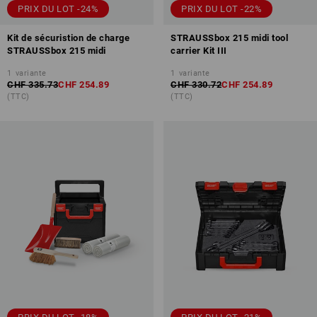
PRIX DU LOT -24%
PRIX DU LOT -22%
Kit de sécuristion de charge
STRAUSSbox 215 midi tool
STRAUSSbox 215 midi
carrier Kit III
1
variante
1
variante
CHF 335.73
CHF 254.89
CHF 330.72
CHF 254.89
(TTC)
(TTC)