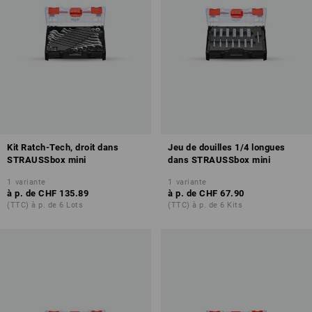
Kit Ratch-Tech, droit dans
Jeu de douilles 1/4 longues
STRAUSSbox mini
dans STRAUSSbox mini
1
variante
1
variante
à p. de
CHF 135.89
à p. de
CHF 67.90
(TTC) à p. de 6 Lots
(TTC) à p. de 6 Kits