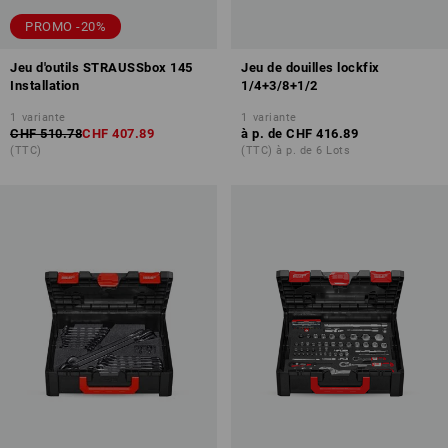
PROMO -20%
Jeu d'outils STRAUSSbox 145
Jeu de douilles lockfix
Installation
1/4+3/8+1/2
1
variante
1
variante
CHF 510.78
CHF 407.89
à p. de
CHF 416.89
(TTC)
(TTC) à p. de 6 Lots