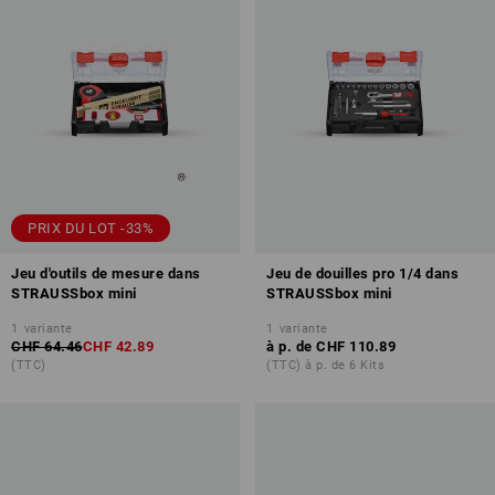
PRIX DU LOT -33%
Jeu d'outils de mesure dans
Jeu de douilles pro 1/4 dans
STRAUSSbox mini
STRAUSSbox mini
1
variante
1
variante
CHF 64.46
CHF 42.89
à p. de
CHF 110.89
(TTC)
(TTC) à p. de 6 Kits