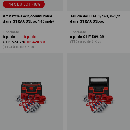
PRIX DU LOT -18%
Kit Ratch-Tech,commutable
Jeu de douilles 1/4+3/8+1/2
dans STRAUSSbox 145midi+
dans STRAUSSbox
1
variante
1
variante
à p. de
à p. de
à p. de
CHF 509.89
CHF 523.79
CHF 424.90
(TTC) à p. de 6 Kits
(TTC) à p. de 6 Kits