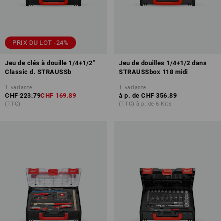
PRIX DU LOT -24%
Jeu de clés à douille 1/4+1/2"
Jeu de douilles 1/4+1/2 dans
Classic d. STRAUSSb
STRAUSSbox 118 midi
1
variante
1
variante
CHF 223.79
CHF 169.89
à p. de
CHF 356.89
(TTC)
(TTC) à p. de 6 Kits