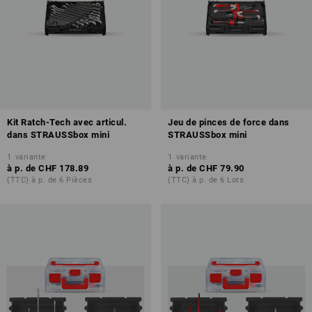
Kit Ratch-Tech avec articul.
Jeu de pinces de force dans
dans STRAUSSbox mini
STRAUSSbox mini
1
variante
1
variante
à p. de
CHF 178.89
à p. de
CHF 79.90
(TTC) à p. de 6 Pièces
(TTC) à p. de 6 Lots