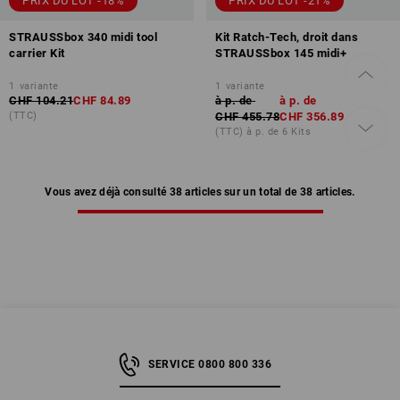
PRIX DU LOT -18%
PRIX DU LOT -21%
STRAUSSbox 340 midi tool
Kit Ratch-Tech, droit dans
carrier Kit
STRAUSSbox 145 midi+
1
variante
1
variante
CHF 104.21
CHF 84.89
à p. de
à p. de
(TTC)
CHF 455.78
CHF 356.89
(TTC) à p. de 6 Kits
Vous avez déjà consulté 38 articles sur un total de 38 articles.
SERVICE 0800 800 336