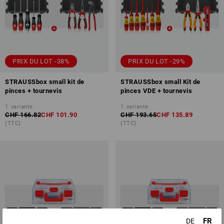
PRIX DU LOT -38%
PRIX DU LOT -29%
STRAUSSbox small kit de
STRAUSSbox small Kit de
pinces + tournevis
pinces VDE + tournevis
1
variante
1
variante
CHF 166.82
CHF 101.90
CHF 193.65
CHF 135.89
(TTC)
(TTC)
FR
DE