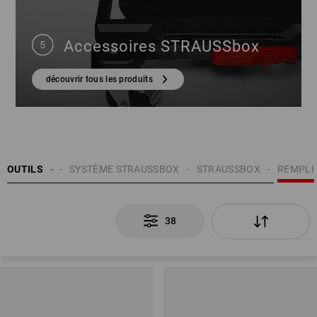
Accessoires STRAUSSbox
découvrir tous les produits
ILS À MAIN
OUTILS
SYSTÈME STRAUSSBOX
STRAUSSBOX
REMPLI
38