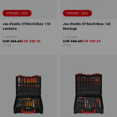
PROMO -18%
PROMO -34%
Jeu d'outils STRAUSSbox 118
Jeu d'outils STRAUSSbox 145
sanitaire
Montage
1
variante
1
variante
CHF 354.43
CHF 288.90
CHF 594.60
CHF 390.89
(TTC)
(TTC)