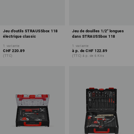
Jeu d'outils STRAUSSbox 118
Jeu de douilles 1/2" longues
électrique classic
dans STRAUSSbox 118
1
variante
1
variante
CHF 220.89
à p. de
CHF 122.89
(TTC)
(TTC) à p. de 6 Kits