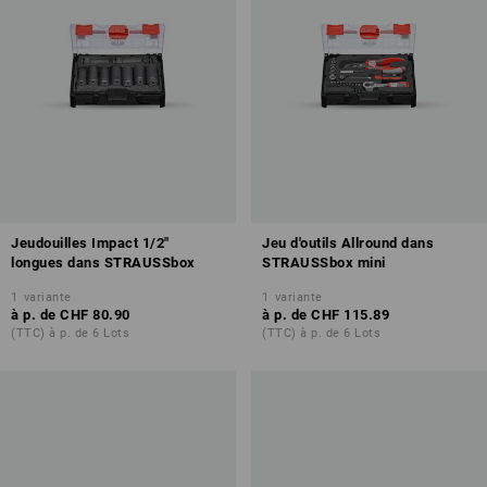
Jeudouilles Impact 1/2"
Jeu d'outils Allround dans
longues dans STRAUSSbox
STRAUSSbox mini
1
variante
1
variante
à p. de
CHF 80.90
à p. de
CHF 115.89
(TTC) à p. de 6 Lots
(TTC) à p. de 6 Lots