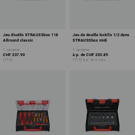
Jeu d'outils STRAUSSbox 118
Jeu de douille lockfix 1/2 dans
Allround classic
STRAUSSbox midi
1
variante
1
variante
CHF 237.90
à p. de
CHF 203.89
(TTC)
(TTC) à p. de 6 Lots