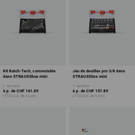
Kit Ratch-Tech, commutable
Jeu de douilles pro 3/8 dans
dans STRAUSSbox mini
STRAUSSbox mini
1
variante
1
variante
à p. de
CHF 161.89
à p. de
CHF 157.89
(TTC) à p. de 6 Lots
(TTC) à p. de 6 Kits