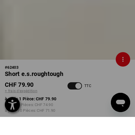
#
62403
Short e.s.roughtough
CHF 79.90
TTC
+ frais d'expédition
à p. de 1 Pièce:
CHF 79.90
à p. de 3 Pièces:
CHF 74.90
à p. de 10 Pièces:
CHF 71.90
Délai de livraison est d'env.
3 à 5 jours ouvrables