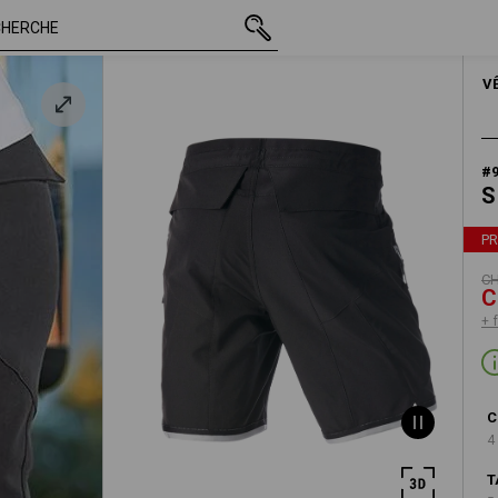
TTC
CHF 62.89
50
CHF 33.89
+ frais d'expédition
HOM
V
#
S
P
CH
C
+ 
C
4
T