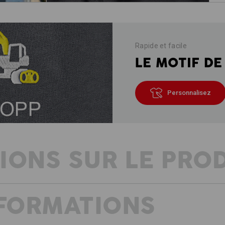
Rapide et facile
LE MOTIF DE
Personnalisez
IONS SUR LE PRO
NFORMATIONS
RESSENTIR LA LÉGÈRETÉ
CE SHORT EST SYNONYME DE MOUV
extrêmement élastique, le short sport