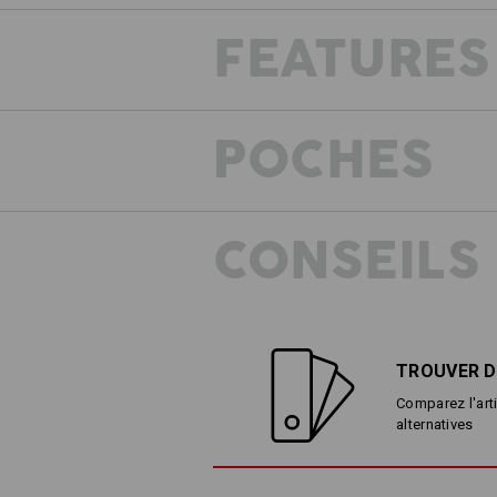
FEATURES
DES POCHES QUI TI
POCHES
Les poches cargo en diagonale sont p
Même avec du contenu et malgré les 
de jambe spacieuses ne sont pas gên
assurent un accès confortable en p
CONSEILS
TROUVER D
Comparez l'arti
alternatives