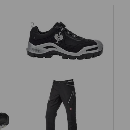
S3 Chaussures hautes de sécurité
e.s.Kastra II low
Pantalon à poches multiples
e II
e.s.ambition