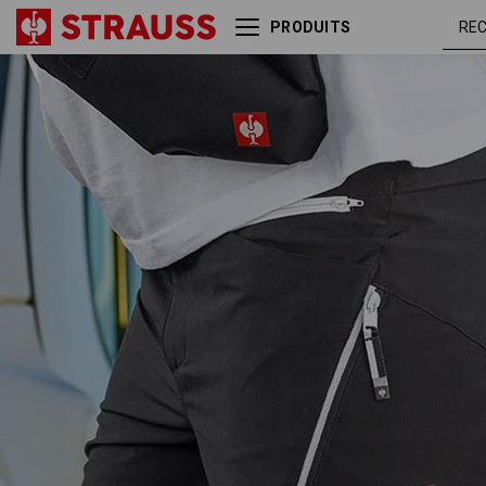
PRODUITS
noir /
Short e.s.ambition
platine