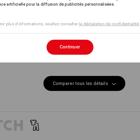
ence artificielle pour la diffusion de publicités personnalisées.
11
11
nir plus d'informations, veuillez consulter
la déclaration de confidentialité
.
+9 autres caractéristiques
+8 autres caractéristiques
Continuer
Comparer tous les détails
TCH