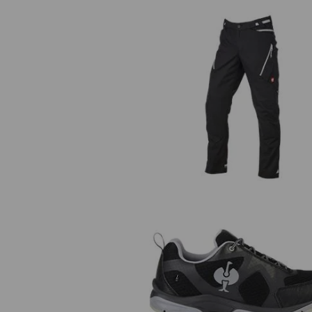
Pantalon à taille élastique
e.s.ambition
O2 Chaussures de travail e.s. Theb