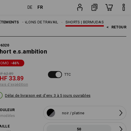
FR
DE
Pièce
MES
ÊTEMENTS
PANTALONS DE TRAVAIL
SHORTS | BERMUDAS
<   
RETOUR
96320
hort e.s.ambition
ROMO
-46
%
F 62.89
TTC
HF 33.89
frais d'expédition
Délai de livraison est d'env. 3 à 5 jours ouvrables
OULEUR
noir / platine
 modèles
AILLE
50