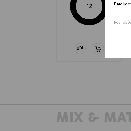
l’intellig
12
Pour obte
MIX & MA