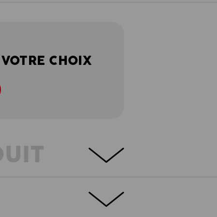
 VOTRE CHOIX
DUIT
EMENT A L'ETAT PUR !
Léger et
if e.s.ambition soutient avec des