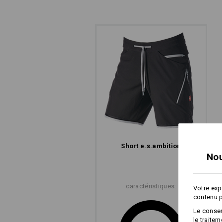
E
Short e.s.​ambition
Les sacoches
Nou
caractéristiques:
Votre exp
contenu p
Le consen
le traite