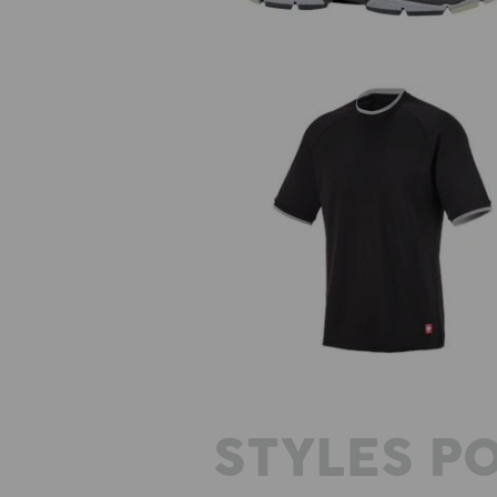
T-shirt fonctionnel e.s.ambitio
STYLES P