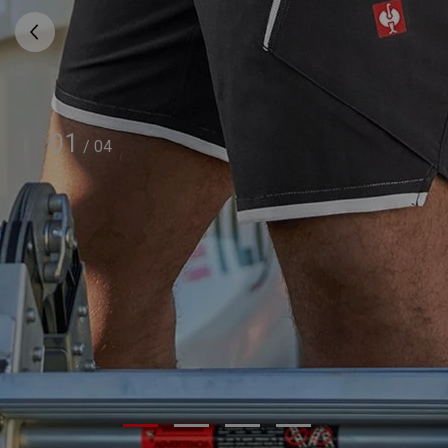
01
/
04