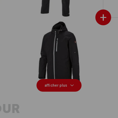
+
n
Veste de fonction 3 en 1 e.s.ambition
afficher plus
OUR