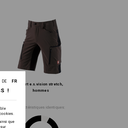
, ambition
%
Élasthanne
(ca. 180 g/m²)
l y a de véritables défis à relever. À
es circonstances. Atteindre des
p d'efforts. L'activité physique avec
Ne pas javelliser
é nécessite d'excellentes
Repasser à froid
 maximales du corps - des
orkwears. La
e.s.ambition
entre en
en fonction des stocks !!!
CE
FR
DE
Short e.s.​vision stretch,
ur les poches
SS !
hommes
Service de logos
Caractéristiques identiques:
able
 cookies.
ainsi que
 sur