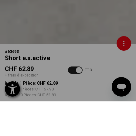
#
63693
Short e.s.active
CHF 62.89
TTC
+ frais d'expédition
à p. de 1 Pièce:
CHF 62.89
à p. de 5 Pièces:
CHF 57.90
à p. de 20 Pièces:
CHF 52.89
Délai de livraison est d'env.
3 à 5 jours ouvrables
COULEUR
TAILLE