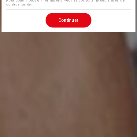
Pour obtenir plus d'informations, veuillez consulter
la déclaration de
confidentialité
.
Continuer