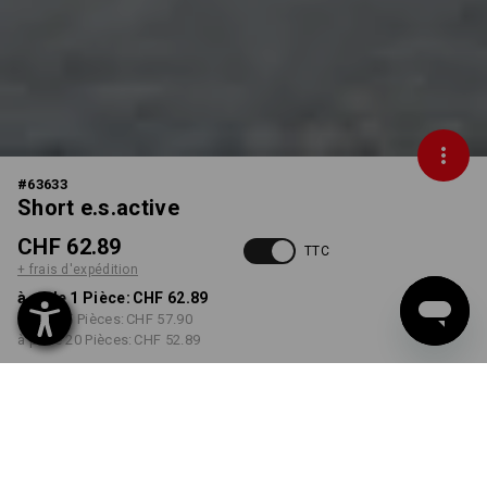
#
63633
Short e.s.active
CHF 62.89
TTC
+ frais d'expédition
à p. de 1 Pièce:
CHF 62.89
à p. de 5 Pièces:
CHF 57.90
à p. de 20 Pièces:
CHF 52.89
Délai de livraison est d'env.
14 à 16 jours ouvrables
COULEUR
TAILLE