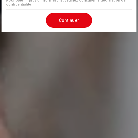
Pour obtenir plus d'informations, veuillez consulter
la déclaration de
confidentialité
.
Continuer