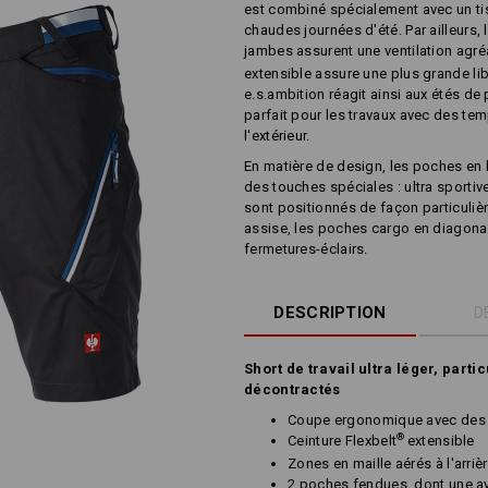
est combiné spécialement avec un tis
chaudes journées d'été. Par ailleurs, l
jambes assurent une ventilation agréa
extensible assure une plus grande li
e.s.ambition réagit ainsi aux étés de
parfait pour les travaux avec des tem
l'extérieur.
En matière de design, les poches en b
des touches spéciales : ultra sporti
sont positionnés de façon particul
assise, les poches cargo en diagonal
fermetures-éclairs.
DESCRIPTION
D
Short de travail ultra léger, part
décontractés
Coupe ergonomique avec des p
®
Ceinture Flexbelt
extensible
Zones en maille aérés à l'arri
2 poches fendues, dont une a