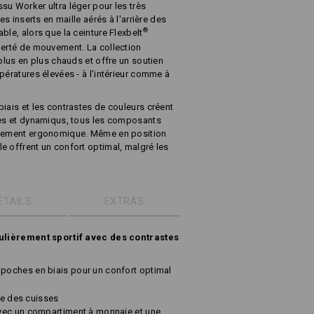
su Worker ultra léger pour les très
es inserts en maille aérés à l'arrière des
®
ble, alors que la ceinture Flexbelt
berté de mouvement. La collection
 plus en plus chauds et offre un soutien
pératures élevées - à l'intérieur comme à
iais et les contrastes de couleurs créent
ves et dynamiqus, tous les composants
ièrement ergonomique. Même en position
e offrent un confort optimal, malgré les
ÉTAILS
EXTRAS
iculièrement sportif avec des contrastes
oches en biais pour un confort optimal
ère des cuisses
vec un compartiment à monnaie et une