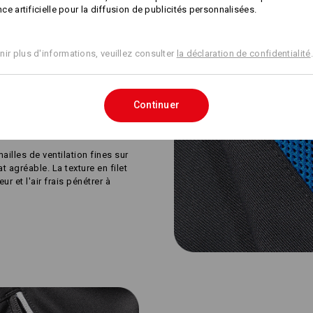
ence artificielle pour la diffusion de publicités personnalisées.
NFORMATIONS
Concevoir soi-
même
nir plus d'informations, veuillez consulter
la déclaration de confidentialité
.
Continuer
ailles de ventilation fines sur
t agréable. La texture en filet
ur et l'air frais pénétrer à