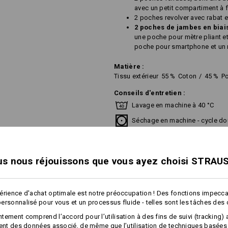
avec un petit compartiment à f
2 poches revolver avec rabat 
2 poches de jambes en biai
une poche pour mètre pliant e
poche pour smartphone et un 
Matière :
Tissu extérieur
55
%
Coton
/
45
%
Po
Conseils d'entretien :
Lavage en machine à 40 °C
Séchage en machine - cycle do
Ne pas nettoyer à sec
s nous réjouissons que vous ayez choisi STRAU
!!! Article de saison !!! Livraison 
érience d'achat optimale est notre préoccupation ! Des fonctions impecc
ersonnalisé pour vous et un processus fluide - telles sont les tâches des
plus
tement comprend l’accord pour l’utilisation à des fins de suivi (tracking) 
Personnalisation :
ment des données associé, de même que l’utilisation de techniques basées