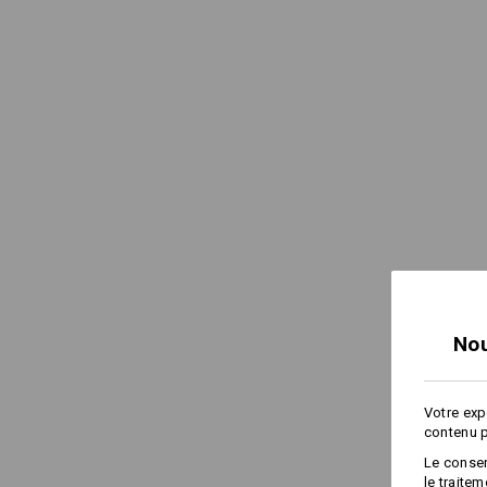
Nou
Votre exp
contenu p
Le consen
le traite