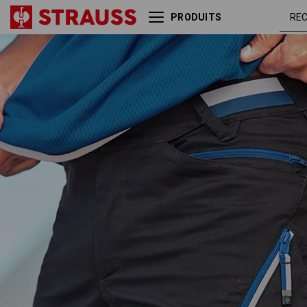
PRODUITS
Short à poches multiples
graphite
e.s.ambition
bleu
gentian