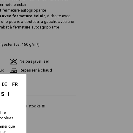
ermeture éclair
et fermeture autogrippante
s avec fermeture éclair
, à droite avec
t une poche à couteau, à gauche avec une
rabat à fermeture autoagrippante
lyester
(ca. 160 g/m²)
Ne pas javelliser
ux
Repasser à chaud
FR
DE
SS !
en fonction des stocks !!!
able
 cookies.
ainsi que
 sur