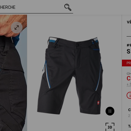
 /
TTC
CHF 78.89
56
CHF 37.90
+ frais d'ex
HOM
V
e
#
S
P
CH
C
+ 
C
2
T