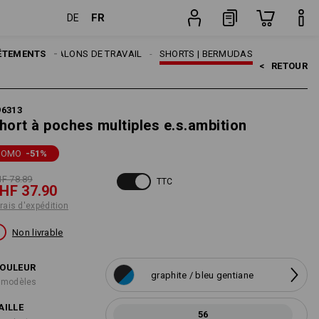
FR
DE
pédition
Pièce
MES
ÊTEMENTS
PANTALONS DE TRAVAIL
SHORTS | BERMUDAS
<   
RETOUR
96313
hort à poches multiples e.s.ambition
ROMO
-51
%
F 78.89
TTC
HF 37.90
frais d'expédition
Non livrable
OULEUR
graphite / bleu gentiane
 modèles
AILLE
56