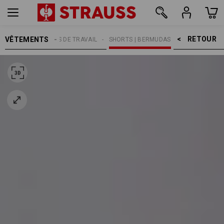
RETOUR    >
VÊTEMENTS
MMES
PANTALONS DE TRAVAIL
SHORTS | BERMUDAS