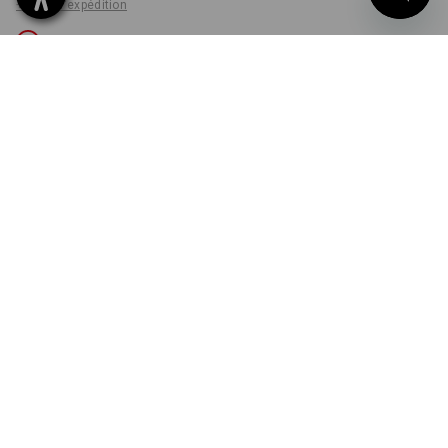
+ frais d'expédition
Non livrable
COULEUR
TAILLE
46
choisir
noir / platine
Désolé, la variante est épuisée.
LIVRAISON EN FONCTION DES STOCKS!
LE MOTIF DE VOTRE
CHOIX