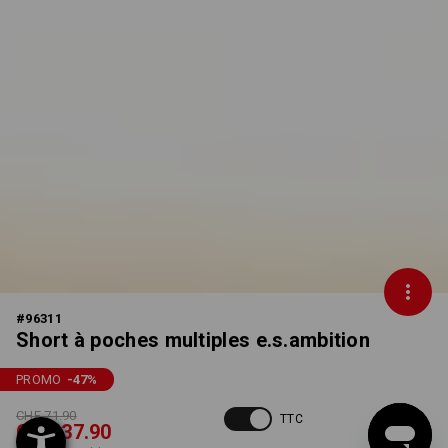
#
96311
Short à poches multiples e.s.ambition
PROMO
-47
%
CHF 71.90
TTC
CHF 37.90