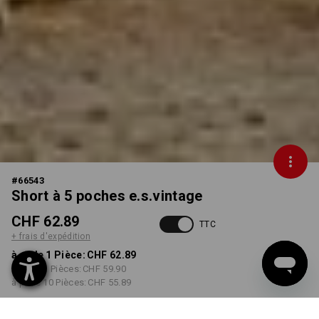
#
66543
Short à 5 poches e.s.vintage
CHF 62.89
TTC
+ frais d'expédition
à p. de 1 Pièce:
CHF 62.89
à p. de 3 Pièces:
CHF 59.90
à p. de 10 Pièces:
CHF 55.89
Délai de livraison est d'env.