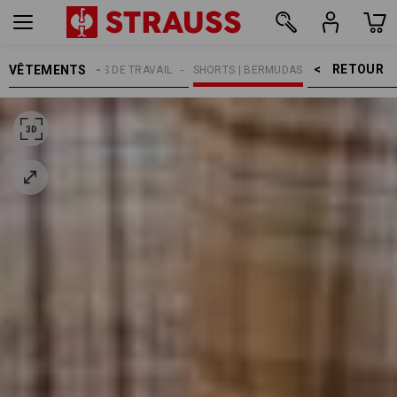
RETOUR    >
VÊTEMENTS
MMES
PANTALONS DE TRAVAIL
SHORTS | BERMUDAS