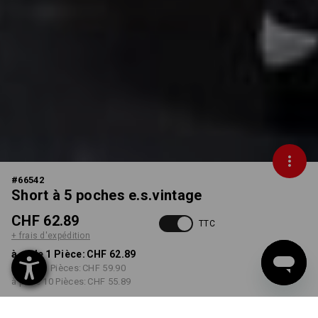
#
66542
Short à 5 poches e.s.vintage
CHF 62.89
TTC
+ frais d'expédition
à p. de 1 Pièce:
CHF 62.89
à p. de 3 Pièces:
CHF 59.90
à p. de 10 Pièces:
CHF 55.89
Délai de livraison est d'env.