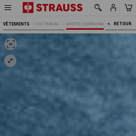
RETOUR    >
VÊTEMENTS
MMES
PANTALONS DE TRAVAIL
SHORTS | BERMUDAS