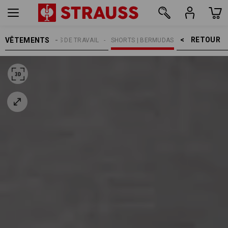
RETOUR    >
VÊTEMENTS
MMES
PANTALONS DE TRAVAIL
SHORTS | BERMUDAS