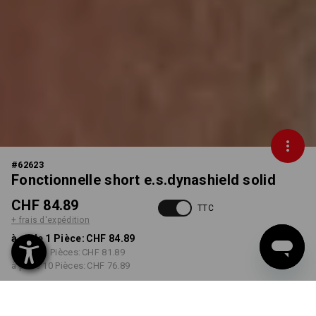
#
62623
Fonctionnelle short e.s.dynashield solid
CHF 84.89
TTC
+ frais d'expédition
à p. de 1 Pièce:
CHF 84.89
à p. de 3 Pièces:
CHF 81.89
à p. de 10 Pièces:
CHF 76.89
Délai de livraison est d'env.
3 à 5 jours ouvrables