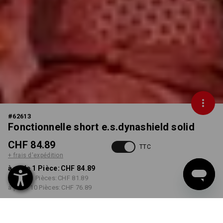
#
62613
Fonctionnelle short e.s.dynashield solid
CHF 84.89
TTC
+ frais d'expédition
à p. de 1 Pièce:
CHF 84.89
à p. de 3 Pièces:
CHF 81.89
à p. de 10 Pièces:
CHF 76.89
Délai de livraison est d'env.
3 à 5 jours ouvrables