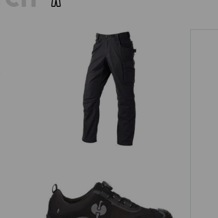
Pantalon à taille élastique e.s.e:pic
ripstop
pic
S3 Chaussures hautes de sécurité
e.s.Kastra II low