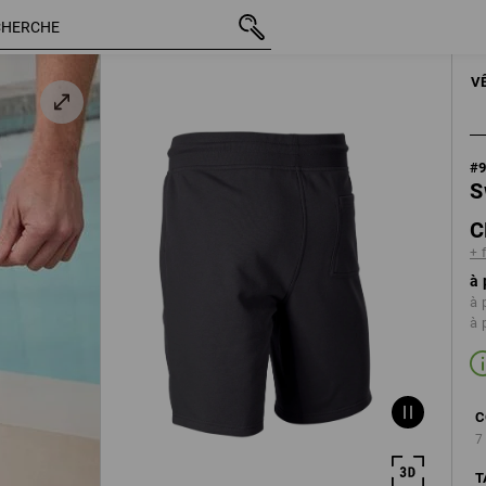
TTC
CHF 30.89
S
+ frais d'expédition
HOM
V
#
S
C
+ 
à 
à 
à 
C
7
T