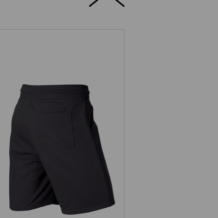
Sweat short e.s.e:pic