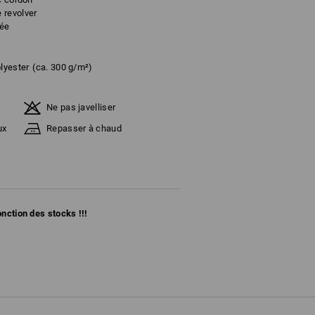
 revolver
tée
lyester
(ca. 300 g/m²)
Ne pas javelliser
ux
Repasser à chaud
fonction des stocks !!!