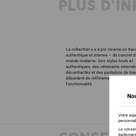
PLUS D'I
La collection e.s.e:pic incarne un trava
authentique et intense – du concret 
monde moderne. Des styles bruts et
authentiques, des vêtements interméd
décontractés et des pantalons de trav
débordent de raffinement technique e
fonctionnalité.
Nou
Votre exp
personnal
Le consent
traitemen