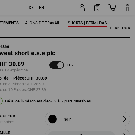
FR
DE
Pièce
MES
ÊTEMENTS
PANTALONS DE TRAVAIL
SHORTS | BERMUDAS
<   
RETOUR
96360
weat short e.s.e:pic
HF 30.89
TTC
frais d'expédition
p. de 1 Pièce:
CHF 30.89
p. de 3 Pièces:
CHF 28.90
p. de 10 Pièces:
CHF 27.89
Délai de livraison est d'env. 3 à 5 jours ouvrables
OULEUR
noir
 modèles
AILLE