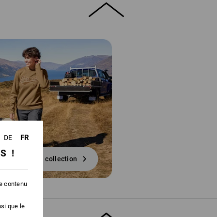
FR
DE
SS !
vers la collection
le contenu
si que le