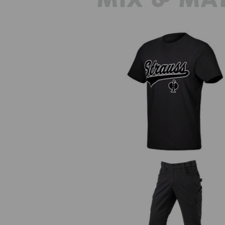
T-Shirt e.s.e:pic
Pantalon à taille élastique e.s.e:
twill