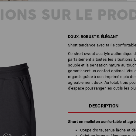
IONS SUR LE PRO
DOUX, ROBUSTE, ÉLÉGANT
Short tendance avec taille confortabl
Ce short sweat au style authentique de
parfaitement à toutes les situations. L
souple et la sensation nature au touch
garantissent un confort optimal. Visue
regards grâce à son imprimé e:pic de 
agréablement doux. Au total, trois p
d'espace pour ranger les outils les pl
DESCRIPTION
Short en molleton confortable et agr
Coupe droite, tenue lâche et d
Ceinture large et élastique ave