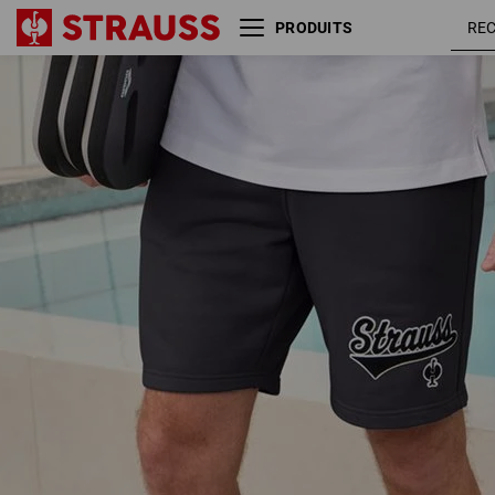
PRODUITS
Sweat short e.s.e:pic
noir