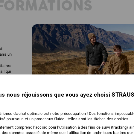
NFORMATIONS
il
dans un
iaires
ail qui
t de
s nous réjouissons que vous ayez choisi STRAU
érience d'achat optimale est notre préoccupation ! Des fonctions impeccab
isé pour vous et un processus fluide - telles sont les tâches des cookies.
ement comprend l’accord pour l’utilisation à des fins de suivi (tracking) ain
t des données associé, de même que l’utilisation de techniques basées sur