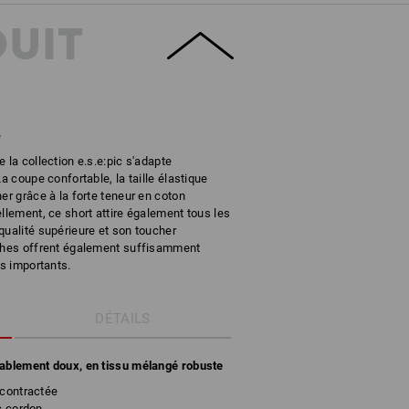
DUIT
e
 la collection e.s.e:pic s'adapte
a coupe confortable, la taille élastique
er grâce à la forte teneur en coton
llement, ce short attire également tous les
qualité supérieure et son toucher
oches offrent également suffisamment
us importants.
DÉTAILS
éablement doux, en tissu mélangé robuste
écontractée
c cordon