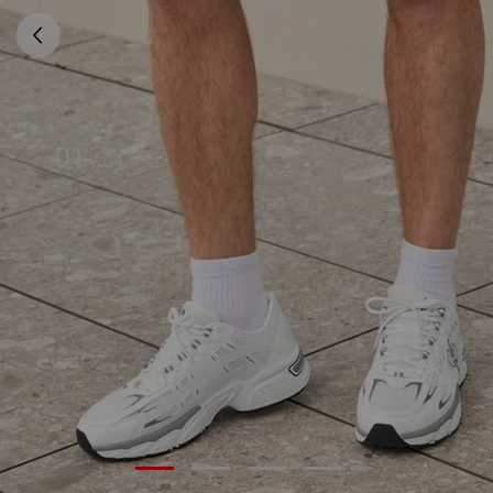
01
/
04