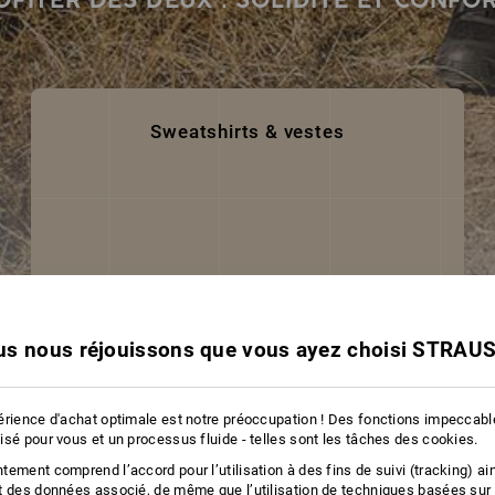
Sweatshirts & vestes
s nous réjouissons que vous ayez choisi STRAU
érience d'achat optimale est notre préoccupation ! Des fonctions impeccab
isé pour vous et un processus fluide - telles sont les tâches des cookies.
ement comprend l’accord pour l’utilisation à des fins de suivi (tracking) ain
t des données associé, de même que l’utilisation de techniques basées sur