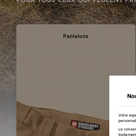
Pantalons
Nou
Votre exp
personnal
Le consent
traitemen