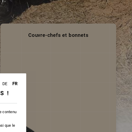
Couvre-chefs et bonnets
FR
DE
SS !
le contenu
si que le