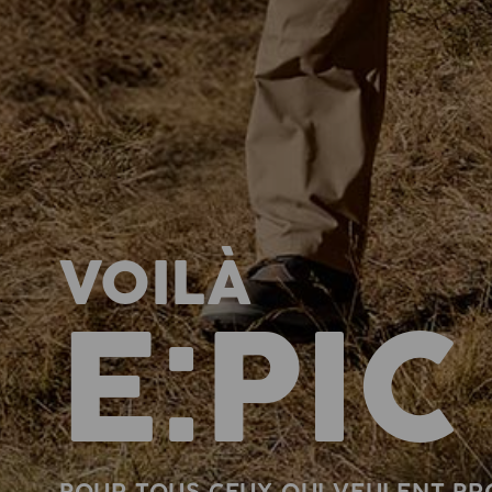
VOILÀ
E:PIC
POUR TOUS CEUX QUI VEULENT PRO