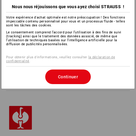
Nous nous réjouissons que vous ayez choisi STRAUSS !
Votre expérience d'achat optimale est notre préoccupation ! Des fonctions
SERVICE 0800 800 336
impeccable contenu personnalisé pour vous et un processus fluide - telles
sont les tâches des cookies.
Le consentement comprend l’accord pour l’utilisation à des fins de suivi
(tracking) ainsi que le traitement des données associé, de même que
SERVICE
l’utilisation de techniques basées sur l’intelligence artificielle pour la
diffusion de publicités personnalisées.
ENTREPRISES
Pour obtenir plus d'informations, veuillez consulter
la déclaration de
confidentialité
.
INFORMATION
Continuer
MÉTHODES DE PAIEMENT