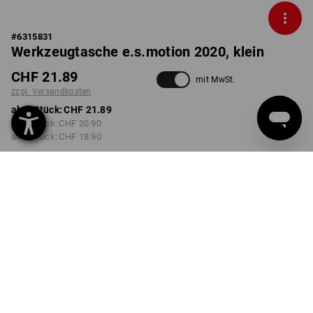
#
6315831
Werkzeugtasche e.s.motion 2020, klein
CHF 21.89
mit MwSt.
zzgl. Versandkosten
ab 1 Stück:
CHF 21.89
ab 3 Stück:
CHF 20.90
ab 6 Stück:
CHF 18.90
Lieferzeit ca. 3-5 Werktage
FARBE
wählen
anthrazit / platin
Mengenrabatt