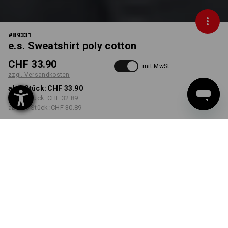
#
89331
e.s. Sweatshirt poly cotton
CHF 33.90
mit MwSt.
zzgl. Versandkosten
ab 1 Stück:
CHF 33.90
ab 30 Stück:
CHF 32.89
ab 100 Stück:
CHF 30.89
Lieferzeit ca. 3-5 Werktage
FARBE
GRÖSSE
XS
wählen
wählen
schwarz
Mengenrabatt