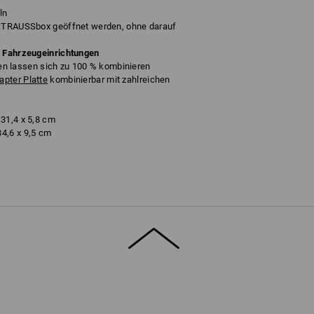
ln
 STRAUSSbox geöffnet werden, ohne darauf
e Fahrzeugeinrichtungen
lassen sich zu 100 % kombinieren
pter Platte
kombinierbar mit zahlreichen
31,4 x 5,8 cm
4,6 x 9,5 cm