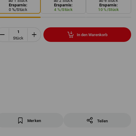
ab 1 Stück
ab 2 Stück
ab 6 Stück
Ersparnis:
Ersparnis:
Ersparnis:
0
%/
Stück
4
%/
Stück
10
%/
Stück
In den Warenkorb
Stück
Merken
Teilen