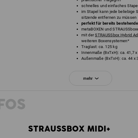
schnelles und einfaches Stape
im Stapel kann jede beliebige
sitzende entfernen zu müssen
perfekt für bereits bestehend
metaBOXEN und STRAUSSboxen 
mit der
STRAUSSbox Hybrid Ada
weiteren Boxensystemen*
Traglast: ca. 125 kg
Innenmaße (BxTxH): ca. 41,7 x 
Außenmaße (BxTxH): ca. 44 x 3
*Nicht im Lieferumfang enthalten.
mehr
Lieferung ohne Inhalt.
FOS
STRAUSSBOX MIDI+