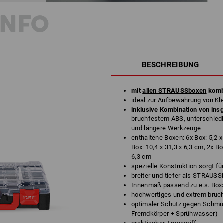
INFO
BESCHREIBUNG
mit
allen STRAUSSboxen
komb
ideal zur Aufbewahrung von Kle
inklusive Kombination von ins
bruchfestem ABS, unterschiedli
und längere Werkzeuge
enthaltene Boxen: 6x Box: 5,2 x 
Box: 10,4 x 31,3 x 6,3 cm, 2x Bo
6,3 cm
spezielle Konstruktion sorgt f
breiter und tiefer als STRAUSS
Innenmaß passend zu e.s. Box
hochwertiges und extrem bruc
optimaler Schutz gegen Schmut
Fremdkörper + Sprühwasser)
praktischer Tragegriff