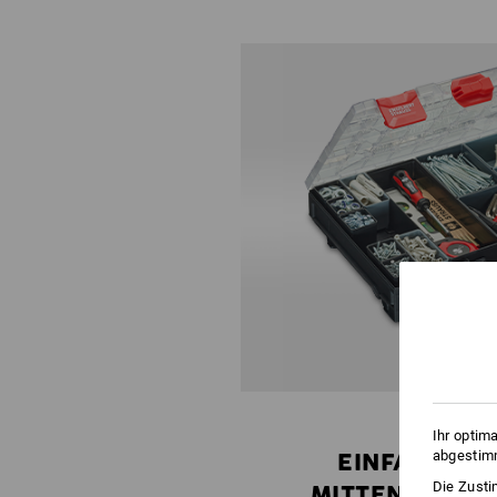
Ihr optim
abgestimm
EINFACH
Die Zusti
MITTEN REIN