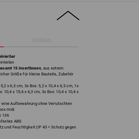
DETAILS
inierbar
inteilen
gesamt 15 Insertboxen
, aus extrem
cher Größe für kleine Bauteile, Zubehör
5,2 x 6,3 cm, 3x Box: 5,2 x 10,4 x 6,3 cm, 1x
x: 10,4 x 15,6 x 6,3 cm, 3x Box: 10,4 x 10,4 x
ür eine Aufbewahrung ohne Verrutschten
box midi
x 136
hfestes ABS
z und Feuchtigkeit (IP 43 = Schutz gegen