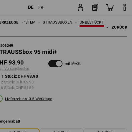
DE
FR
Stück
RAUSSBOX SYSTEM
ERKZEUGE
STRAUSSBOXEN
UNBESTÜCKT
<   
ZURÜCK
5506249
TRAUSSbox 95 midi+
HF 93.90
mit MwSt.
gl. Versandkosten
 1 Stück:
CHF 93.90
 2 Stück:
CHF 89.90
 6 Stück:
CHF 84.89
Lieferzeit ca. 3-5 Werktage
ngenrabatt