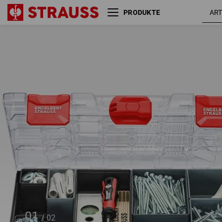
PRODUKTE
STRAUSSbox 95 midi+
01
/
02