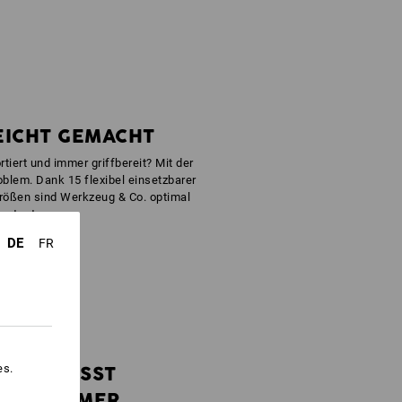
EICHT GEMACHT
ortiert und immer griffbereit? Mit der
lem. Dank 15 flexibel einsetzbarer
rößen sind Werkzeug & Co. optimal
erstaut.
DE
FR
es.
PASST
IMMER