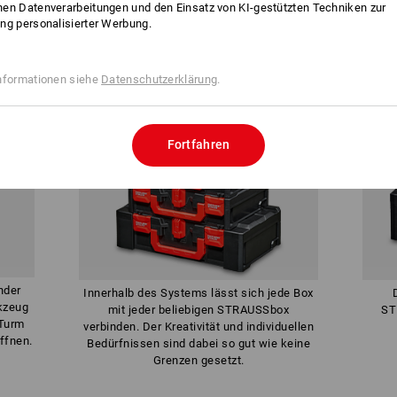
en Datenverarbeitungen und den Einsatz von KI-gestützten Techniken zur
ng personalisierter Werbung.
nformationen siehe
Datenschutzerklärung
.
Fortfahren
nder
Innerhalb des Systems lässt sich jede Box
kzeug
mit jeder beliebigen STRAUSSbox
ST
Turm
verbinden. Der Kreativität und individuellen
ffnen.
Bedürfnissen sind dabei so gut wie keine
Grenzen gesetzt.