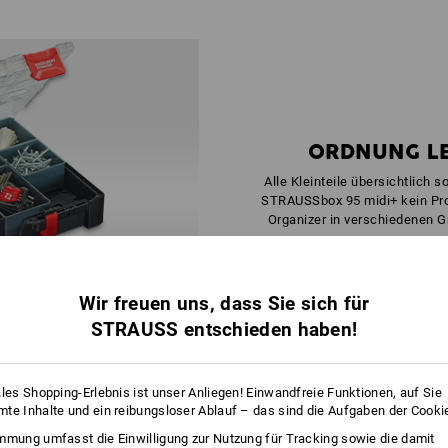
ORDNUNG L
Alle Kleinteile übersichtlich s
STRAUSSbox 95 midi+ kein Prob
Organizer in verschiedenen G
v
Wir freuen uns, dass Sie sich für
STRAUSS entschieden haben!
ales Shopping-Erlebnis ist unser Anliegen! Einwandfreie Funktionen, auf Sie
te Inhalte und ein reibungsloser Ablauf – das sind die Aufgaben der Cooki
IMMER
mmung umfasst die Einwilligung zur Nutzung für Tracking sowie die damit
GUTE VERBINDUNG