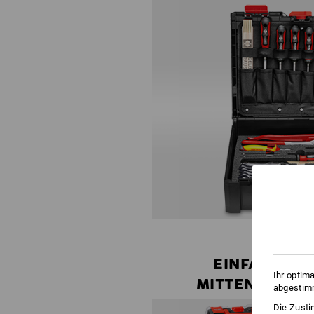
EINFACH
Ihr optim
MITTEN REIN
abgestimm
Die Zusti