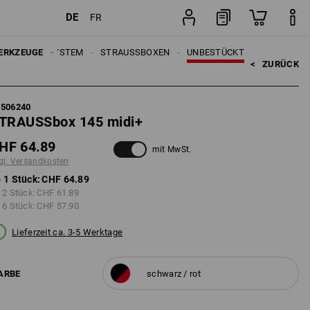
DE
FR
Stück
RAUSSBOX SYSTEM
ERKZEUGE
STRAUSSBOXEN
UNBESTÜCKT
<   
ZURÜCK
5506240
TRAUSSbox 145 midi+
HF 64.89
mit MwSt.
gl. Versandkosten
 1 Stück:
CHF 64.89
 2 Stück:
CHF 61.89
 6 Stück:
CHF 57.90
Lieferzeit ca. 3-5 Werktage
ARBE
schwarz / rot