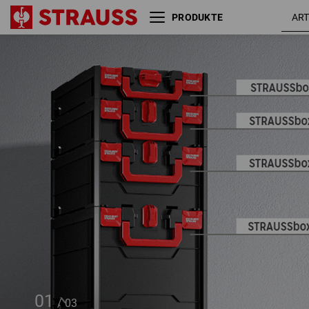
PRODUKTE
STRAUSSbox 145 midi+
01
/
03