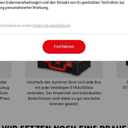
en Datenverarbeitungen und den Einsatz von KI-gestützten Techniken zur
ng personalisierter Werbung.
nformationen siehe
Datenschutzerklärung
.
Fortfahren
nder
Innerhalb des Systems lässt sich jede Box
kzeug
mit jeder beliebigen STRAUSSbox
ST
Turm
verbinden. Der Kreativität und individuellen
ffnen.
Bedürfnissen sind dabei so gut wie keine
Grenzen gesetzt.