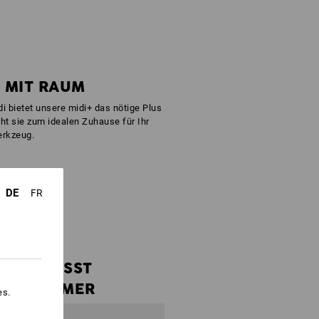
 MIT RAUM
bietet unsere midi+ das nötige Plus
ht sie zum idealen Zuhause für Ihr
rkzeug.
DE
FR
PASST
IMMER
es.