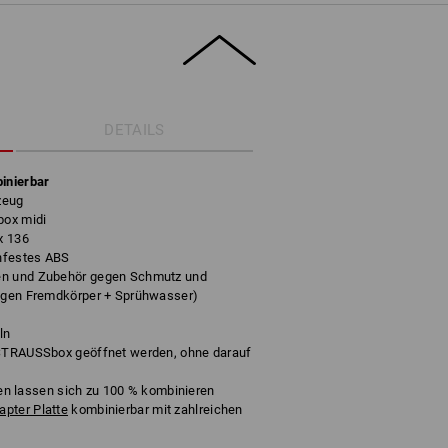
DETAILS
inierbar
zeug
box midi
x 136
hfestes ABS
en und Zubehör gegen Schmutz und
gegen Fremdkörper + Sprühwasser)
ln
 STRAUSSbox geöffnet werden, ohne darauf
lassen sich zu 100 % kombinieren
pter Platte
kombinierbar mit zahlreichen