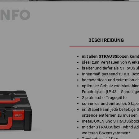
INFO
BESCHREIBUNG
mit
allen STRAUSSboxen
komb
ideal zum Verstauen von Werk
breiter und tiefer als STRAUSS
Innenmaß passend zu e.s. Box
hochwertiges und extrem bruc
optimaler Schutz von Maschin
Feuchtigkeit (IP 43 = Schutz 
2 praktische Tragegriffe
schnelles und einfaches Stape
im Stapel kann jede beliebige
sitzende entfernen zu müssen
metaBOXEN und STRAUSSboxen 
mit der
STRAUSSbox Hybrid Ada
weiteren Boxensystemen*
Traglast: ca. 125 kg