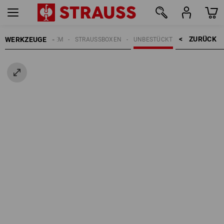
ZURÜCK    >
WERKZEUGE
STRAUSSBOX SYSTEM
STRAUSSBOXEN
UNBESTÜCKT