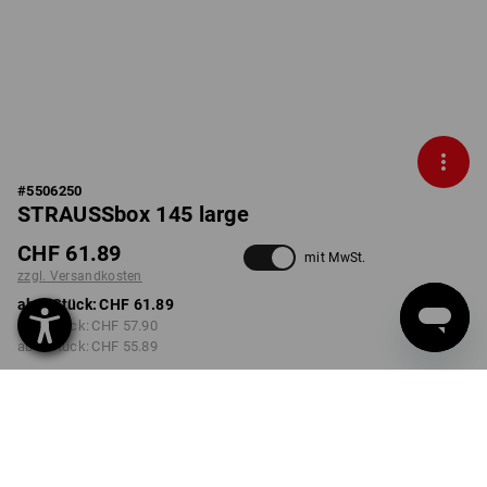
#
5506250
STRAUSSbox 145 large
CHF 61.89
mit MwSt.
zzgl. Versandkosten
ab 1 Stück:
CHF 61.89
ab 2 Stück:
CHF 57.90
ab 6 Stück:
CHF 55.89
Lieferzeit ca. 3-5 Werktage
FARBE