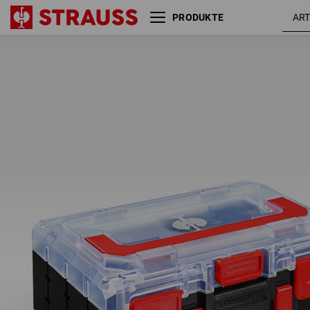
PRODUKTE
STRAUSSbox 125 small inkl.
Trennstege