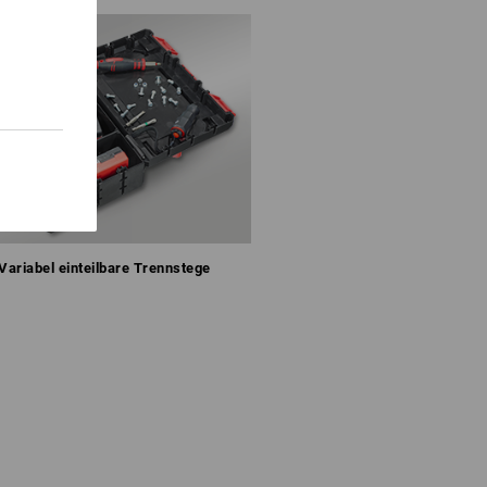
Variabel einteilbare Trennstege