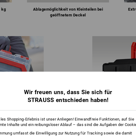
 kg
Ablagemöglichkeit von Kleinteilen bei
Ext
geöffnetem Deckel
Wir freuen uns, dass Sie sich für
STRAUSS entschieden haben!
x mini
und STRAUSSbox small
T-Nuten für einfache Ad
ales Shopping-Erlebnis ist unser Anliegen! Einwandfreie Funktionen, auf Sie
te Inhalte und ein reibungsloser Ablauf – das sind die Aufgaben der Cooki
mmung umfasst die Einwilligung zur Nutzung für Tracking sowie die damit