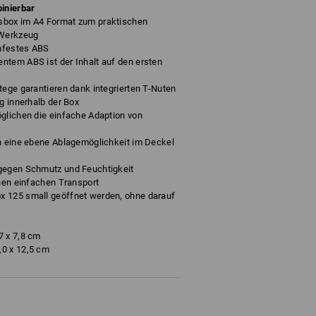
inierbar
sbox im A4 Format zum praktischen
 Werkzeug
hfestes ABS
ntem ABS ist der Inhalt auf den ersten
tege garantieren dank integrierten T-Nuten
g innerhalb der Box
glichen die einfache Adaption von
nn eine ebene Ablagemöglichkeit im Deckel
gegen Schmutz und Feuchtigkeit
inen einfachen Transport
x 125 small geöffnet werden, ohne darauf
7 x 7,8 cm
,0 x 12,5 cm