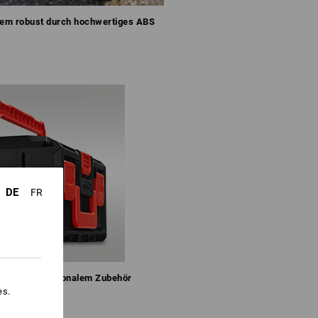
rem robust durch hochwertiges ABS
DE
FR
aption von optionalem Zubehör
es.