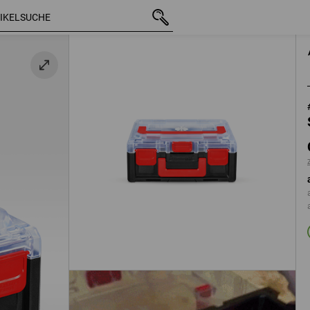
mit MwSt.
CHF 25.89
transparent / schwarz
zzgl. Versandkoste