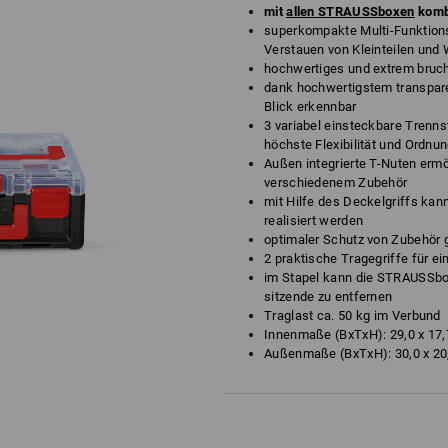
mit
allen STRAUSSboxen
komb
superkompakte Multi-Funktion
Verstauen von Kleinteilen und
hochwertiges und extrem bruc
dank hochwertigstem transpare
Blick erkennbar
3 variabel einsteckbare Trenns
höchste Flexibilität und Ordnun
Außen integrierte T-Nuten ermö
verschiedenem Zubehör
mit Hilfe des Deckelgriffs ka
realisiert werden
optimaler Schutz von Zubehör 
2 praktische Tragegriffe für e
im Stapel kann die STRAUSSbo
sitzende zu entfernen
Traglast ca. 50 kg im Verbund
Innenmaße (BxTxH): 29,0 x 17,
Außenmaße (BxTxH): 30,0 x 20