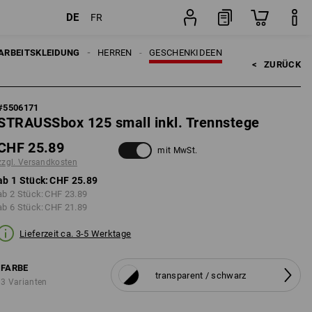
DE
FR
n
Stück
ARBEITSKLEIDUNG
HERREN
GESCHENKIDEEN
<   
ZURÜCK
#
5506171
STRAUSSbox 125 small inkl. Trennstege
CHF 25.89
mit MwSt.
zzgl. Versandkosten
ab 1 Stück:
CHF 25.89
ab 2 Stück:
CHF 23.89
ab 6 Stück:
CHF 21.89
Lieferzeit ca. 3-5 Werktage
FARBE
transparent / schwarz
3 Varianten