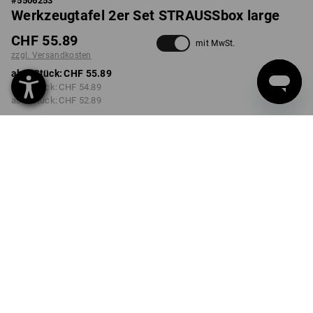
#
5506253
Werkzeugtafel 2er Set STRAUSSbox large
CHF 55.89
mit MwSt.
zzgl. Versandkosten
ab 1 Stück:
CHF 55.89
ab 2 Stück:
CHF 54.89
ab 6 Stück:
CHF 52.89
Lieferzeit ca. 3-5 Werktage
Mengenrabatt
ab 1 Stück
ab 2 Stück
ab 6 Stück
Ersparnis:
Ersparnis:
Ersparnis:
0
%/
Stück
2
%/
Stück
5
%/
Stück
Stück