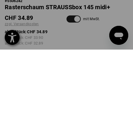
#
5506242
Rasterschaum STRAUSSbox 145 midi+
CHF 34.89
mit MwSt.
zzgl. Versandkosten
ab 1 Stück:
CHF 34.89
ab 2 Stück:
CHF 33.90
ab 6 Stück:
CHF 32.89
Lieferzeit ca. 3-5 Werktage
Mengenrabatt
ab 1 Stück
ab 2 Stück
ab 6 Stück
Ersparnis:
Ersparnis:
Ersparnis:
0
%/
Stück
3
%/
Stück
6
%/
Stück
Stück