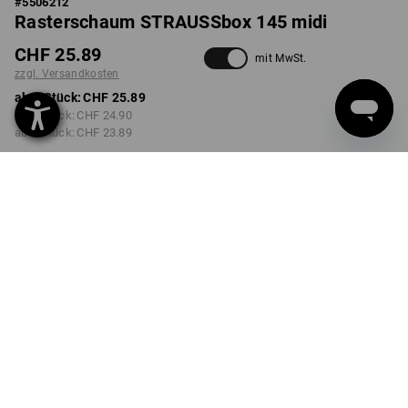
#
5506212
Rasterschaum STRAUSSbox 145 midi
CHF 25.89
mit MwSt.
zzgl. Versandkosten
ab 1 Stück:
CHF 25.89
ab 2 Stück:
CHF 24.90
ab 6 Stück:
CHF 23.89
Lieferzeit ca. 3-5 Werktage
Mengenrabatt
ab 1 Stück
ab 2 Stück
ab 6 Stück
Ersparnis:
Ersparnis:
Ersparnis:
0
%/
Stück
4
%/
Stück
8
%/
Stück
Stück