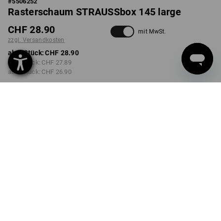
#
5506252
Rasterschaum STRAUSSbox 145 large
CHF 28.90
mit MwSt.
zzgl. Versandkosten
ab 1 Stück:
CHF 28.90
ab 2 Stück:
CHF 27.89
ab 6 Stück:
CHF 26.90
Lieferzeit ca. 3-5 Werktage
Mengenrabatt
ab 1 Stück
ab 2 Stück
ab 6 Stück
Ersparnis:
Ersparnis:
Ersparnis:
0
%/
Stück
3
%/
Stück
7
%/
Stück
Stück