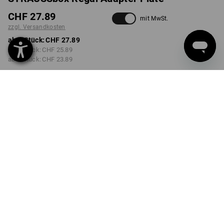
CHF 27.89
mit MwSt.
zzgl. Versandkosten
ab 1 Stück:
CHF 27.89
ab 2 Stück:
CHF 25.89
ab 6 Stück:
CHF 23.89
Lieferzeit ca. 3-5 Werktage
Mengenrabatt
ab 1 Stück
ab 2 Stück
ab 6 Stück
Ersparnis:
Ersparnis:
Ersparnis:
0
%/
Stück
7
%/
Stück
14
%/
Stück
Stück