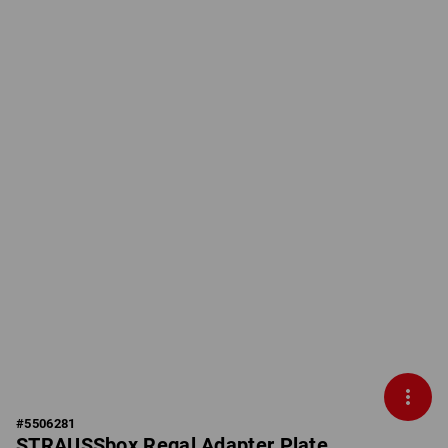
#
5506281
STRAUSSbox Regal Adapter Plate