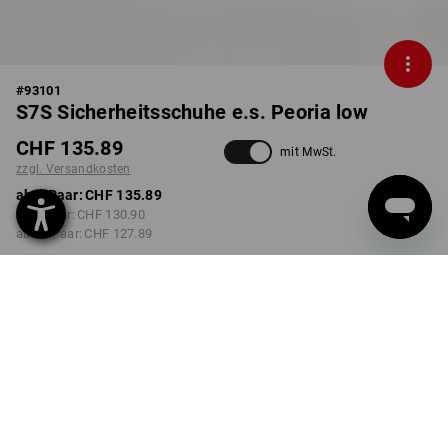
#
93101
S7S Sicherheitsschuhe e.s. Peoria low
CHF 135.89
mit MwSt.
zzgl. Versandkosten
ab 1 Paar:
CHF 135.89
ab 3 Paar:
CHF 130.90
ab 10 Paar:
CHF 127.89
Lieferzeit ca. 3-5 Werktage
FARBE
GRÖSSE
40
wählen
wählen
schwarz / warngelb