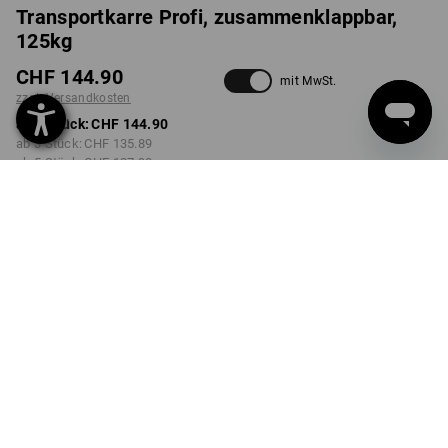
Transportkarre Profi, zusammenklappbar,
125kg
CHF 144.90
mit MwSt.
zzgl. Versandkosten
ab 1 Stück:
CHF 144.90
ab 3 Stück:
CHF 135.89
ab 5 Stück:
CHF 127.90
Lieferzeit ca. 3-5 Werktage
Mengenrabatt
ab 1 Stück
ab 3 Stück
ab 5 Stück
Ersparnis:
Ersparnis:
Ersparnis:
0
%/
Stück
6
%/
Stück
12
%/
Stück
Stück